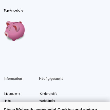
Top-Angebote
Information
Häufig gesucht
Kinderstoffe
Bildergalerie
Webbänder
Links
Stoffreste
Stoffe Lexikon
Diese Webseite verwendet Cookies und andere