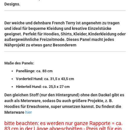
Designs.
Der weiche und dehnbare French Terry ist angenehm zu tragen
und ideal für bequeme Kleidung und kreative Einzelstücke
geeignet. Perfekt für Hoodies, Shirts, Kleider, Kinderkleidung oder
außergewöhnliche Freizeitmode. Dieses Panel macht jedes
Nähprojekt zu etwas ganz Besonderem
Maße des Panels:
Panellänge: ca. 83 cm
Vorderteil Hund: ca. 31,5 x 43,5 cm
Hinterteil Hund: ca. 25,5 x 27 cm
Den gleichen Stoff (nur den Hintergrund) ohne den Dackel gibt es
auch als Meterware, sodass Du auch größere Projekte, z. B.
Hoodies für Erwachsene, super umsetzen kannst. Du findest die
Meterware
hier
bitte beachten: es werden nur ganze Rapporte = ca.
83 cm in der Länge abgeschnitten - Preis gilt für ein