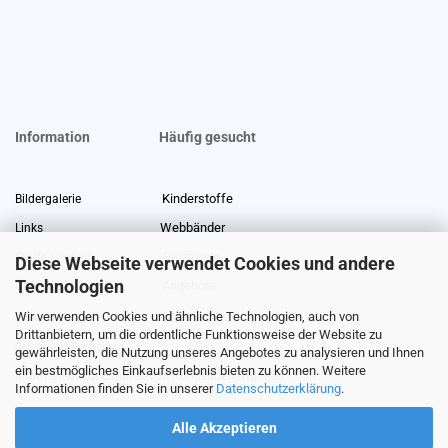
Information
Häufig gesucht
Kinderstoffe
Bildergalerie
Webbänder
Links
Stoffreste
Stoffe Lexikon
Diese Webseite verwendet Cookies und andere
Technologien
Angebote
Über uns
Wir verwenden Cookies und ähnliche Technologien, auch von
Gewerberabatt
Meterware
Drittanbietern, um die ordentliche Funktionsweise der Website zu
Stoffe auf Rechnung
gewährleisten, die Nutzung unseres Angebotes zu analysieren und Ihnen
ein bestmögliches Einkaufserlebnis bieten zu können. Weitere
Information zur Echtheit von Kundenbewertungen
Informationen finden Sie in unserer
Datenschutzerklärung
.
Alle Akzeptieren