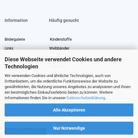
Information
Häufig gesucht
Kinderstoffe
Bildergalerie
Webbänder
Links
Stoffreste
Stoffe Lexikon
Diese Webseite verwendet Cookies und andere
Technologien
Angebote
Über uns
Wir verwenden Cookies und ähnliche Technologien, auch von
Gewerberabatt
Meterware
Drittanbietern, um die ordentliche Funktionsweise der Website zu
Stoffe auf Rechnung
gewährleisten, die Nutzung unseres Angebotes zu analysieren und Ihnen
ein bestmögliches Einkaufserlebnis bieten zu können. Weitere
Information zur Echtheit von Kundenbewertungen
Informationen finden Sie in unserer
Datenschutzerklärung
.
Alle Akzeptieren
Nur Notwendige
Vertrag widerrufen