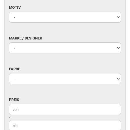
MOTIV
MOTIV
MARKE
MARKE / DESIGNER
/
DESIGNER
FARBE
FARBE
PREIS
PREIS
Preis bis
-