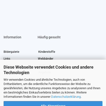
Information
Häufig gesucht
Kinderstoffe
Bildergalerie
Webbänder
Links
Stoffreste
Stoffe Lexikon
Diese Webseite verwendet Cookies und andere
Technologien
Angebote
Über uns
Wir verwenden Cookies und ähnliche Technologien, auch von
Gewerberabatt
Meterware
Drittanbietern, um die ordentliche Funktionsweise der Website zu
Stoffe auf Rechnung
gewährleisten, die Nutzung unseres Angebotes zu analysieren und Ihnen
ein bestmögliches Einkaufserlebnis bieten zu können. Weitere
Information zur Echtheit von Kundenbewertungen
Informationen finden Sie in unserer
Datenschutzerklärung
.
Alle Akzeptieren