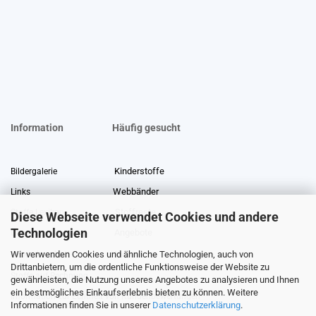
Information
Häufig gesucht
Kinderstoffe
Bildergalerie
Webbänder
Links
Stoffreste
Stoffe Lexikon
Diese Webseite verwendet Cookies und andere
Technologien
Angebote
Über uns
Wir verwenden Cookies und ähnliche Technologien, auch von
Gewerberabatt
Meterware
Drittanbietern, um die ordentliche Funktionsweise der Website zu
Stoffe auf Rechnung
gewährleisten, die Nutzung unseres Angebotes zu analysieren und Ihnen
ein bestmögliches Einkaufserlebnis bieten zu können. Weitere
Information zur Echtheit von Kundenbewertungen
Informationen finden Sie in unserer
Datenschutzerklärung
.