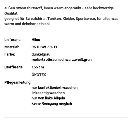
außen Sweatshirtstoff, innen warm angerauht - sehr hochwertige
Qualität.
geeignet für Sweatshirts, Tuniken, Kleider, Sportswear, für alles was
warm und dehnbar sein soll
Lieferant:
Hilco
Material:
95 % BW, 5 % EL
Farbe:
dunkelgrau
meliert,rotbraun,schwarz,weiß,grün
Stoffbreite:
155 cm
ÖKOTEX
Pflegeanleitung:
nur konfektioniert waschen,
linksseitig waschen
nur von links bügeln
keine Reinigung möglich