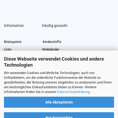
Information
Häufig gesucht
Kinderstoffe
Bildergalerie
Webbänder
Links
Stoffreste
Stoffe Lexikon
Diese Webseite verwendet Cookies und andere
Technologien
Angebote
Über uns
Wir verwenden Cookies und ähnliche Technologien, auch von
Gewerberabatt
Meterware
Drittanbietern, um die ordentliche Funktionsweise der Website zu
Stoffe auf Rechnung
gewährleisten, die Nutzung unseres Angebotes zu analysieren und Ihnen
ein bestmögliches Einkaufserlebnis bieten zu können. Weitere
Information zur Echtheit von Kundenbewertungen
Informationen finden Sie in unserer
Datenschutzerklärung
.
Alle Akzeptieren
Nur Notwendige