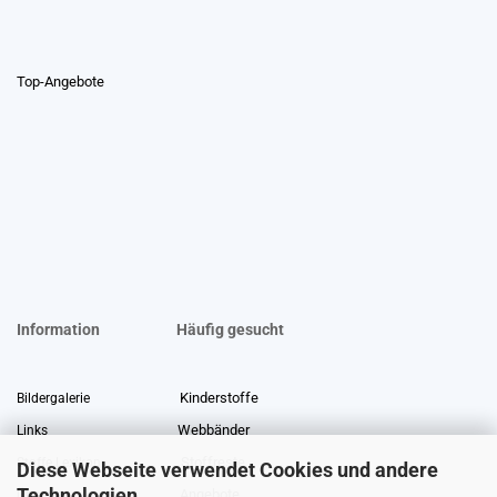
Top-Angebote
Information
Häufig gesucht
Kinderstoffe
Bildergalerie
Webbänder
Links
Stoffreste
Stoffe Lexikon
Diese Webseite verwendet Cookies und andere
Technologien
Angebote
Über uns