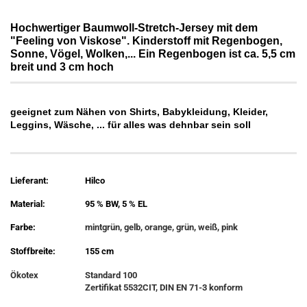
Hochwertiger Baumwoll-Stretch-Jersey mit dem
"Feeling von Viskose". Kinderstoff mit Regenbogen,
Sonne, Vögel, Wolken,... Ein Regenbogen ist ca. 5,5 cm
breit und 3 cm hoch
geeignet zum Nähen von Shirts, Babykleidung, Kleider,
Leggins, Wäsche, ... für alles was dehnbar sein soll
Lieferant:
Hilco
Material:
95 % BW, 5 % EL
Farbe:
mintgrün, gelb, orange, grün, weiß, pink
Stoffbreite:
155 cm
Ökotex
Standard 100
Zertifikat 5532CIT, DIN EN 71-3 konform