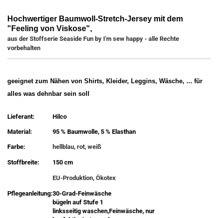
Hochwertiger Baumwoll-Stretch-Jersey mit dem
"Feeling von Viskose",
aus der Stoffserie Seaside Fun by I'm sew happy - alle Rechte
vorbehalten
geeignet zum Nähen von Shirts, Kleider, Leggins, Wäsche, ... für
alles was dehnbar sein soll
Lieferant:
Hilco
Material:
95 % Baumwolle, 5 % Elasthan
Farbe:
hellblau, rot, weiß
Stoffbreite:
150 cm
EU-Produktion, Ökotex
Pflegeanleitung:
30-Grad-Feinwäsche
bügeln auf Stufe 1
linksseitig waschen,Feinwäsche, nur