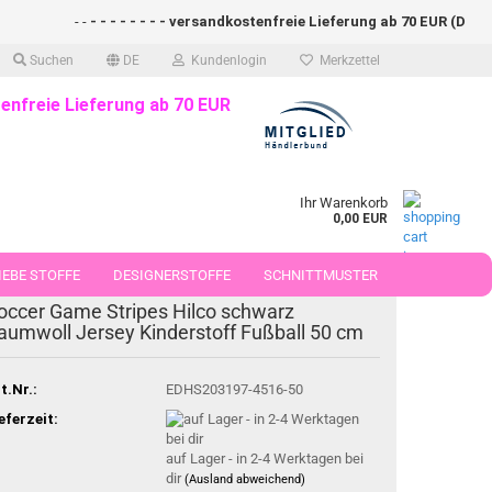
- -
- - - - - - - - versandkostenfreie Lieferung ab 70 EUR (DE)- - - 
Suchen
DE
Kundenlogin
Merkzettel
enfreie Lieferung ab 70 EUR
Ihr Warenkorb
0,00 EUR
EBE STOFFE
DESIGNERSTOFFE
SCHNITTMUSTER
occer Game Stripes Hilco schwarz
 50 CM
aumwoll Jersey Kinderstoff Fußball 50 cm
t.Nr.:
EDHS203197-4516-50
eferzeit:
auf Lager - in 2-4 Werktagen bei
dir
(Ausland abweichend)