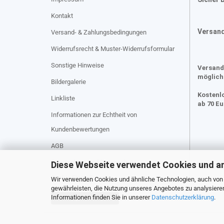
Kontakt
Versan
Versand- & Zahlungsbedingungen
Widerrufsrecht & Muster-Widerrufsformular
Sonstige Hinweise
Versand
möglich
Bildergalerie
Kostenl
Linkliste
ab 70 E
Informationen zur Echtheit von
Kundenbewertungen
AGB
Privatsphäre und Datenschutz
Diese Webseite verwendet Cookies und a
Cookie Einstellungen
Wir verwenden Cookies und ähnliche Technologien, auch von D
gewährleisten, die Nutzung unseres Angebotes zu analysiere
Informationen finden Sie in unserer
Datenschutzerklärung
.
Vertrag widerrufen