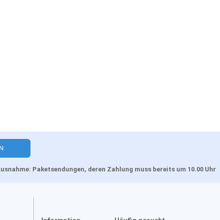
, Ausnahme: Paketsendungen, deren Zahlung muss bereits um 10.00 Uhr