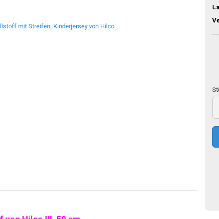
L
V
St
St
50
c