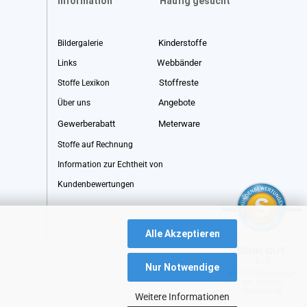
Information
Häufig gesucht
Kinderstoffe
Bildergalerie
Webbänder
Links
Stoffreste
Stoffe Lexikon
Angebote
Über uns
Gewerberabatt
Meterware
Stoffe auf Rechnung
Information zur Echtheit von
Kundenbewertungen
Alle Akzeptieren
SEHR GUT
5 / 5
Nur Notwendige
aus 231 Bewertungen
bei: ebay.de,
shopvote.de
Weitere Informationen