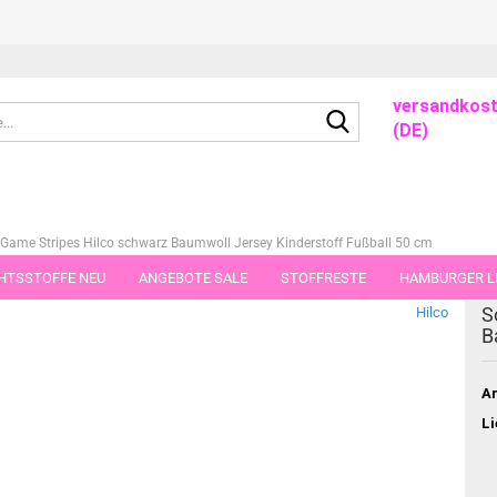
versandkost
Suche...
(DE)
 Game Stripes Hilco schwarz Baumwoll Jersey Kinderstoff Fußball 50 cm
HTSSTOFFE NEU
ANGEBOTE SALE
STOFFRESTE
HAMBURGER LI
dieser Kategorie
S
Hilco
GUTSCHEINE
PORTO-FLATRATE
STOFFE IN STÜCKEN VON 25 UND
B
Ar
Li