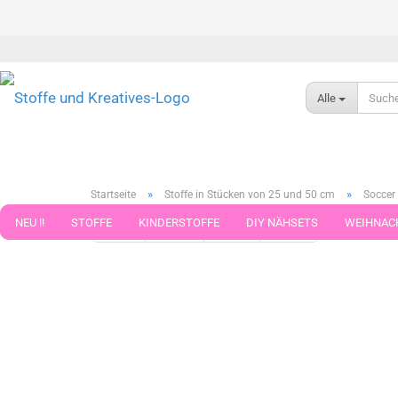
Alle
»
»
Startseite
Stoffe in Stücken von 25 und 50 cm
Soccer
NEU !!
STOFFE
KINDERSTOFFE
DIY NÄHSETS
WEIHNAC
« Erster
« zurück
weiter »
Letzter »
789
Artikel in 
WEBBAND WEBBÄNDER
NÄHZUBEHÖR
WOLLE UND ZUBEHÖR