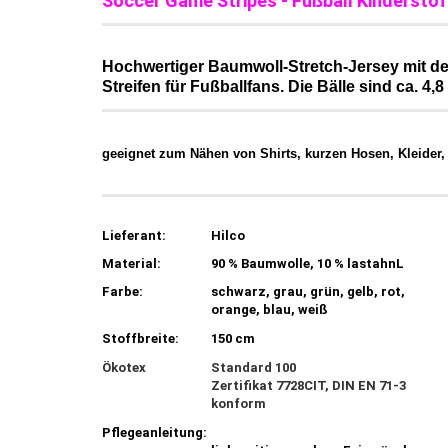
Soccer Game Stripes - Fußball Kinderstoff
Hochwertiger Baumwoll-Stretch-Jersey mit de
Streifen für Fußballfans. Die Bälle sind ca. 4,
geeignet zum Nähen von Shirts, kurzen Hosen, Kleider, 
Lieferant:
Hilco
Material:
90 % Baumwolle, 10 % lastahnL
Farbe:
schwarz, grau, grün, gelb, rot,
orange, blau, weiß
Stoffbreite:
150 cm
Ökotex
Standard 100
Zertifikat 7728CIT, DIN EN 71-3
konform
Pflegeanleitung: