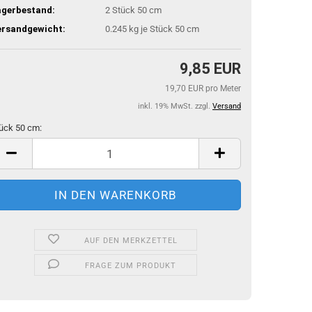
agerbestand:
2
Stück 50 cm
ersandgewicht:
0.245
kg je Stück 50 cm
9,85 EUR
19,70 EUR pro Meter
inkl. 19% MwSt. zzgl.
Versand
ück 50 cm:
ück
m
AUF DEN MERKZETTEL
FRAGE ZUM PRODUKT