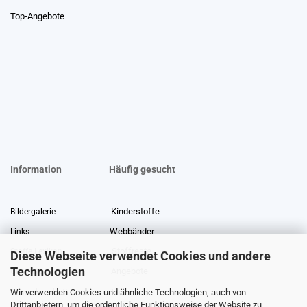
Top-Angebote
Information
Häufig gesucht
Kinderstoffe
Bildergalerie
Webbänder
Links
Stoffreste
Stoffe Lexikon
Diese Webseite verwendet Cookies und andere
Technologien
Angebote
Über uns
Wir verwenden Cookies und ähnliche Technologien, auch von
Gewerberabatt
Meterware
Drittanbietern, um die ordentliche Funktionsweise der Website zu