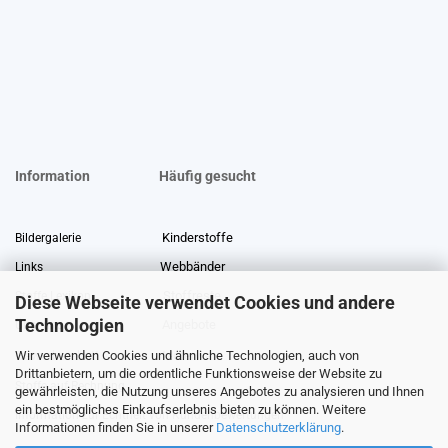
Information
Häufig gesucht
Kinderstoffe
Bildergalerie
Webbänder
Links
Stoffreste
Stoffe Lexikon
Diese Webseite verwendet Cookies und andere
Technologien
Angebote
Über uns
Wir verwenden Cookies und ähnliche Technologien, auch von
Gewerberabatt
Meterware
Drittanbietern, um die ordentliche Funktionsweise der Website zu
Stoffe auf Rechnung
gewährleisten, die Nutzung unseres Angebotes zu analysieren und Ihnen
ein bestmögliches Einkaufserlebnis bieten zu können. Weitere
Information zur Echtheit von Kundenbewertungen
Informationen finden Sie in unserer
Datenschutzerklärung
.