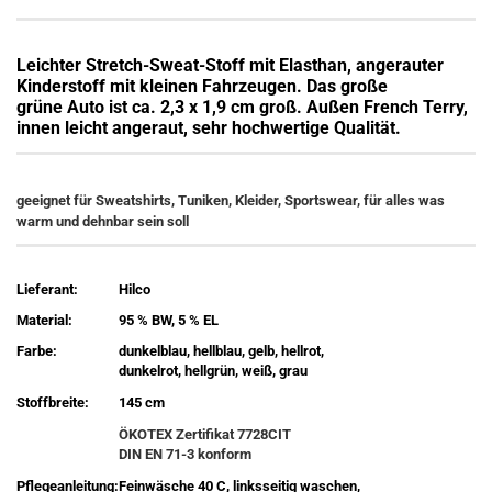
Leichter Stretch-Sweat-Stoff mit Elasthan, angerauter
Kinderstoff mit kleinen Fahrzeugen. Das große
grüne Auto ist ca. 2,3 x 1,9 cm groß. Außen French Terry,
innen leicht angeraut, sehr hochwertige Qualität.
geeignet für Sweatshirts, Tuniken, Kleider, Sportswear, für alles was
warm und dehnbar sein soll
Lieferant:
Hilco
Material:
95 % BW, 5 % EL
Farbe:
dunkelblau, hellblau, gelb, hellrot,
dunkelrot, hellgrün, weiß, grau
Stoffbreite:
145 cm
ÖKOTEX Zertifikat 7728CIT
DIN EN 71-3 konform
Pflegeanleitung:
Feinwäsche 40 C, linksseitig waschen,