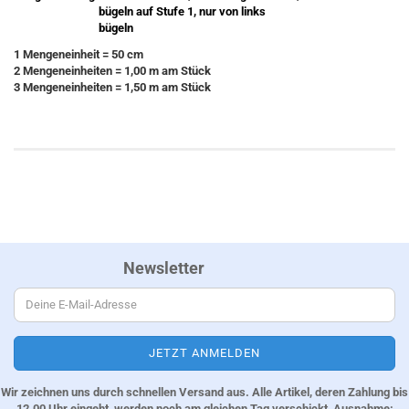
bügeln auf Stufe 1, nur von links
bügeln
1 Mengeneinheit = 50 cm
2 Mengeneinheiten = 1,00 m am Stück
3 Mengeneinheiten = 1,50 m am Stück
Newsletter
Wir zeichnen uns durch schnellen Versand aus. Alle Artikel, deren Zahlung bis
12.00 Uhr eingeht, werden noch am gleichen Tag verschickt, Ausnahme: