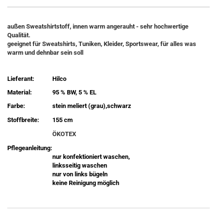
außen Sweatshirtstoff, innen warm angerauht - sehr hochwertige
Qualität.
geeignet für Sweatshirts, Tuniken, Kleider, Sportswear, für alles was
warm und dehnbar sein soll
Lieferant:
Hilco
Material:
95 % BW, 5 % EL
Farbe:
stein meliert (grau),schwarz
Stoffbreite:
155 cm
ÖKOTEX
Pflegeanleitung:
nur konfektioniert waschen,
linksseitig waschen
nur von links bügeln
keine Reinigung möglich