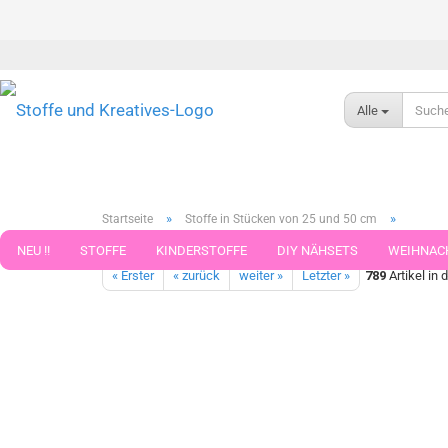
Alle
»
»
Startseite
Stoffe in Stücken von 25 und 50 cm
Poppies Mouse helles lachs Hilco Baumwoll-Stretch-Jersey Kin
NEU !!
STOFFE
KINDERSTOFFE
DIY NÄHSETS
WEIHNAC
« Erster
« zurück
weiter »
Letzter »
789
Artikel in 
WEBBAND WEBBÄNDER
NÄHZUBEHÖR
WOLLE UND ZUBEHÖR