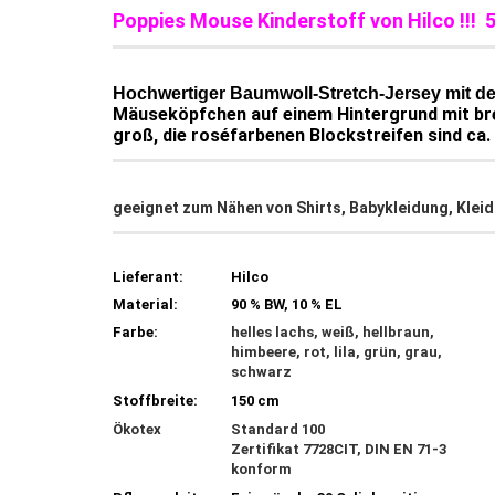
Poppies Mouse Kinderstoff von Hilco !!! 
Hochwertiger Baumwoll-Stretch-Jersey mit de
Mäuseköpfchen auf einem Hintergrund mit brei
groß, die roséfarbenen Blockstreifen sind ca.
geeignet zum Nähen von Shirts, Babykleidung, Kleider
Lieferant:
Hilco
Material:
90 % BW, 10 % EL
Farbe:
helles lachs, weiß, hellbraun,
himbeere, rot, lila, grün, grau,
schwarz
Stoffbreite:
150 cm
Ökotex
Standard 100
Zertifikat 7728CIT, DIN EN 71-3
konform