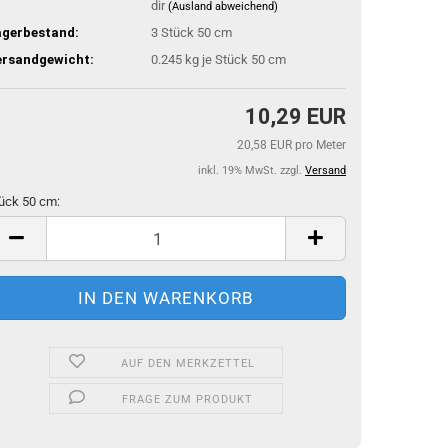
dir
(Ausland abweichend)
agerbestand:
3
Stück 50 cm
ersandgewicht:
0.245
kg je Stück 50 cm
10,29 EUR
20,58 EUR pro Meter
inkl. 19% MwSt. zzgl.
Versand
ück 50 cm:
ück
m
AUF DEN MERKZETTEL
FRAGE ZUM PRODUKT