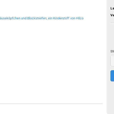
L
V
St
St
50
c