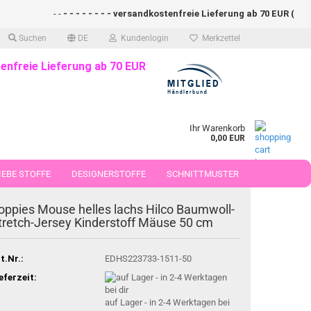
- -
- - - - - - - - versandkostenfreie Lieferung ab 70 EUR (DE)- -
Suchen
DE
Kundenlogin
Merkzettel
enfreie Lieferung ab 70 EUR
Ihr Warenkorb
0,00 EUR
EBE STOFFE
DESIGNERSTOFFE
SCHNITTMUSTER
 50 CM
oppies Mouse helles lachs Hilco Baumwoll-
tretch-Jersey Kinderstoff Mäuse 50 cm
t.Nr.:
EDHS223733-1511-50
eferzeit:
auf Lager - in 2-4 Werktagen bei