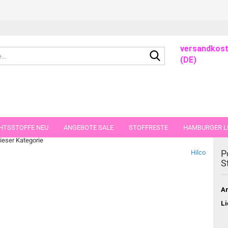
versandkost
Suche...
(DE)
derstoff Mäuse 50 cm
HTSSTOFFE NEU
ANGEBOTE SALE
STOFFRESTE
HAMBURGER LI
dieser Kategorie
GUTSCHEINE
PORTO-FLATRATE
STOFFE IN STÜCKEN VON 25 UND
P
Hilco
S
Ar
Li