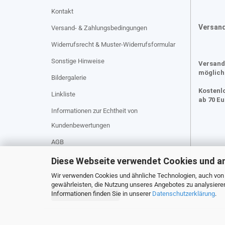
Kontakt
Versan
Versand- & Zahlungsbedingungen
Widerrufsrecht & Muster-Widerrufsformular
Sonstige Hinweise
Versand
möglich
Bildergalerie
Kostenl
Linkliste
ab 70 E
Informationen zur Echtheit von
Kundenbewertungen
AGB
Privatsphäre und Datenschutz
Diese Webseite verwendet Cookies und a
Cookie Einstellungen
Wir verwenden Cookies und ähnliche Technologien, auch von D
gewährleisten, die Nutzung unseres Angebotes zu analysiere
Informationen finden Sie in unserer
Datenschutzerklärung
.
Vertrag widerrufen