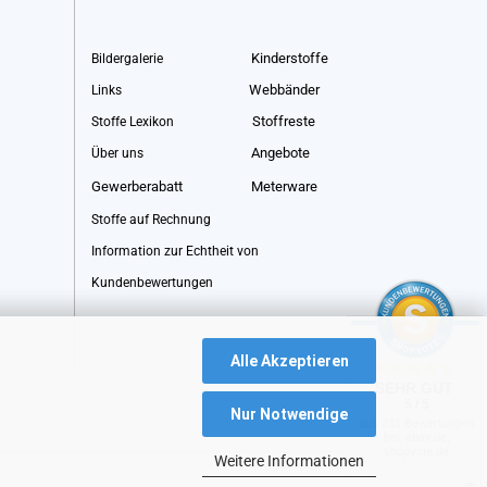
Kinderstoffe
Bildergalerie
Webbänder
Links
Stoffreste
Stoffe Lexikon
Angebote
Über uns
Gewerberabatt
Meterware
Stoffe auf Rechnung
Information zur Echtheit von
Kundenbewertungen
Alle Akzeptieren
SEHR GUT
5 / 5
Nur Notwendige
aus 231 Bewertungen
bei: ebay.de,
shopvote.de
Weitere Informationen