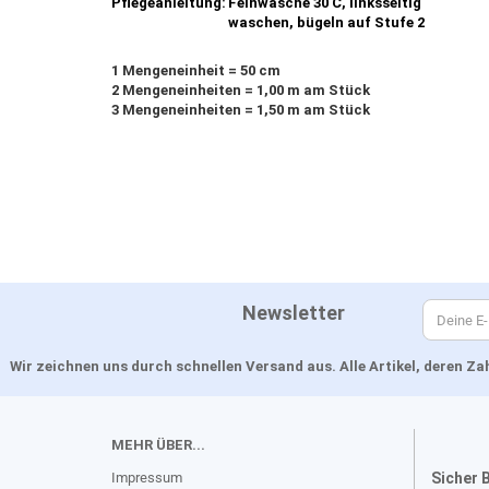
Pflegeanleitung:
Feinwäsche 30 C, linksseitig
waschen, bügeln auf Stufe 2
1 Mengeneinheit = 50 cm
2 Mengeneinheiten = 1,00 m am Stück
3 Mengeneinheiten = 1,50 m am Stück
Newsletter
Wir zeichnen uns durch schnellen Versand aus. Alle Artikel, deren 
MEHR ÜBER...
Impressum
Sicher 