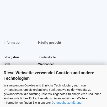
Information
Häufig gesucht
Kinderstoffe
Bildergalerie
Webbänder
Links
Stoffreste
Stoffe Lexikon
Diese Webseite verwendet Cookies und andere
Technologien
Angebote
Über uns
Wir verwenden Cookies und ähnliche Technologien, auch von
Gewerberabatt
Meterware
Drittanbietern, um die ordentliche Funktionsweise der Website zu
Stoffe auf Rechnung
gewährleisten, die Nutzung unseres Angebotes zu analysieren und Ihnen
ein bestmögliches Einkaufserlebnis bieten zu können. Weitere
Information zur Echtheit von Kundenbewertungen
Informationen finden Sie in unserer
Datenschutzerklärung
.