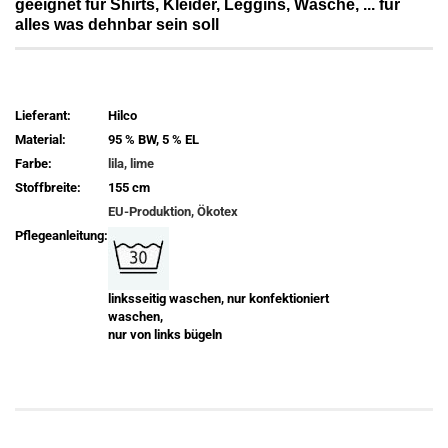
geeignet für Shirts, Kleider, Leggins, Wäsche, ... für
alles was dehnbar sein soll
Lieferant:
Hilco
Material:
95 % BW, 5 % EL
Farbe:
lila, lime
Stoffbreite:
155 cm
EU-Produktion, Ökotex
Pflegeanleitung:
linksseitig waschen, nur konfektioniert
waschen,
nur von links bügeln