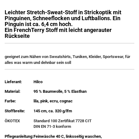
Leichter Stretch-Sweat-Stoff in Strickoptik mit
Pinguinen, Schneeflocken und Luftballons. Ein
Pinguin ist ca. 6,4 cm hoch.
Ein FrenchTerry Stoff mit leicht angerauter
Rückseite
geeignet zum Nähen von Sweatshirts, Tuniken, Kleider, Sportswear, für
alles was warm und dehnbar sein soll
Lieferant:
Hilco
Material:
95 % Baumwolle, 5 % Elasthan
Farbe:
lila, pink, ecru, cognac
Stoffbreite:
145 cm, ca. 320 g/lfm
ÖKOTEX
Standard 100 Zertifikat 7728 CIT
DIN EN 71-3 konform
Pflegeanleitung:
Feinwäsche 40 C, linksseitig waschen,