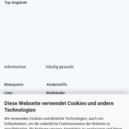
Top-Angebote
Information
Häufig gesucht
Kinderstoffe
Bildergalerie
Webbänder
Links
Stoffreste
Stoffe Lexikon
Diese Webseite verwendet Cookies und andere
Technologien
Angebote
Über uns
Wir verwenden Cookies und ähnliche Technologien, auch von
Gewerberabatt
Meterware
Drittanbietern, um die ordentliche Funktionsweise der Website zu
Stoffe auf Rechnung
gewährleisten, die Nutzung unseres Angebotes zu analysieren und Ihnen