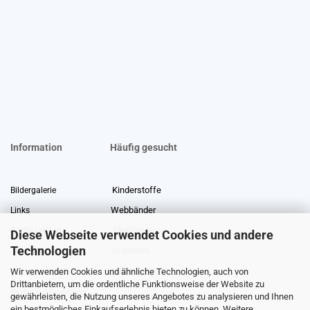
Information
Häufig gesucht
Kinderstoffe
Bildergalerie
Webbänder
Links
Stoffreste
Stoffe Lexikon
Diese Webseite verwendet Cookies und andere
Technologien
Angebote
Über uns
Wir verwenden Cookies und ähnliche Technologien, auch von
Gewerberabatt
Meterware
Drittanbietern, um die ordentliche Funktionsweise der Website zu
Stoffe auf Rechnung
gewährleisten, die Nutzung unseres Angebotes zu analysieren und Ihnen
ein bestmögliches Einkaufserlebnis bieten zu können. Weitere