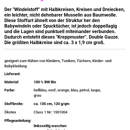
Der "Windelstoff" mit Halbkreisen, Kreisen und Dreiecken,
ein leichter, nicht dehnbarer Musselin aus Baumwolle.
Diese Stoffart ähnelt von der Struktur her den
Babywindeln oder Spucktücher, ist jedoch doppellagig
und die Lagen sind punktuell miteinander verbunden.
Dadurch entsteht dieses "Kreppmuster". Double Gauze.
Die größten Halbkreise sind ca. 3 x 1,9 cm groß.
geeignet zum Nähen von Kleidern, Tuniken, Tüchern, Kinder- und
Babykleidung
Lieferant:
Material:
100 % BW Bio
Farbe:
hellblau, senf, orange, blau, petrol, taupe,
grau
Stoffbreite:
ca. 135 cm, 120 g/qm
Ökotex
Class 1 Nr: 1501004
Pflegeanleitung:
linksseitig waschen