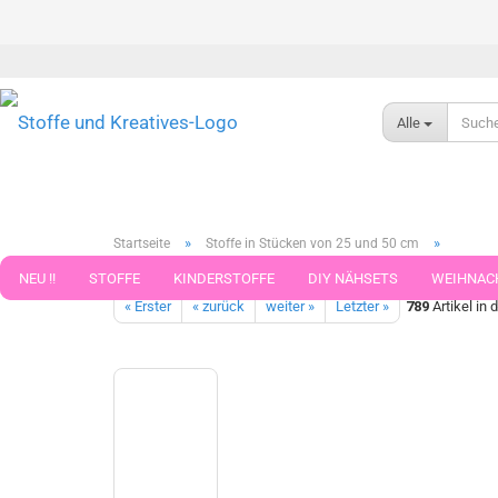
Alle
»
»
Startseite
Stoffe in Stücken von 25 und 50 cm
Musselin Marlene sand Bio-Baumwollstoff Webware Double Gau
NEU !!
STOFFE
KINDERSTOFFE
DIY NÄHSETS
WEIHNAC
« Erster
« zurück
weiter »
Letzter »
789
Artikel in 
WEBBAND WEBBÄNDER
NÄHZUBEHÖR
WOLLE UND ZUBEHÖR