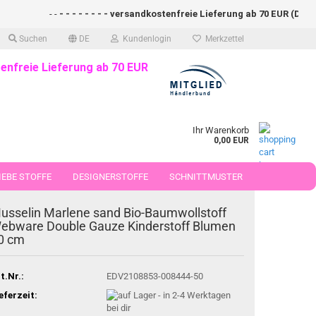
- -
- - - - - - - - versandkostenfreie Lieferung ab 70 EUR (DE)- - - 
Suchen
DE
Kundenlogin
Merkzettel
enfreie Lieferung ab 70 EUR
Ihr Warenkorb
0,00 EUR
EBE STOFFE
DESIGNERSTOFFE
SCHNITTMUSTER
 50 CM
usselin Marlene sand Bio-Baumwollstoff
ebware Double Gauze Kinderstoff Blumen
0 cm
t.Nr.:
EDV2108853-008444-50
eferzeit: