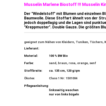
Musselin Marlene Biostoff !!! Musselin K
Der "Windelstoff" mit Blumen und einzelnen Blä
Baumwolle. Diese Stoffart ähnelt von der Str
jedoch doppellagig und die Lagen sind punktu
"Kreppmuster". Double Gauze. Die größten Bl
geeignet zum Nähen von Kleidern, Tuniken, Tüchern, 
Lieferant:
Material:
100 % BW Bio
Farbe:
sand, braun, rosa, orange, senf
Stoffbreite:
ca. 135 cm, 120 g/qm
Ökotex
Class 1 Nr: 1501004
Pflegeanleitung:
linksseitig waschen
nur von links bügeln