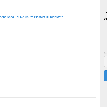
L
V
St
St
50
c