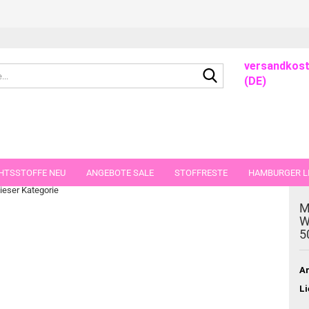
versandkost
Suche...
(DE)
ze Kinderstoff Blumen 50 cm
HTSSTOFFE NEU
ANGEBOTE SALE
STOFFRESTE
HAMBURGER LI
dieser Kategorie
GUTSCHEINE
PORTO-FLATRATE
STOFFE IN STÜCKEN VON 25 UND
M
W
5
Ar
Li