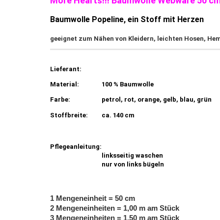
More Hearts!!! Baumwolle Webware 50 c
Baumwolle Popeline, ein Stoff mit Herzen
geeignet zum Nähen von Kleidern, leichten Hosen, Hem
Lieferant:
Material:
100 % Baumwolle
Farbe:
petrol, rot, orange, gelb, blau, grün
Stoffbreite:
ca. 140 cm
Pflegeanleitung:
linksseitig waschen
nur von links bügeln
1 Mengeneinheit = 50 cm
2 Mengeneinheiten = 1,00 m am Stück
3 Mengeneinheiten = 1,50 m am Stück