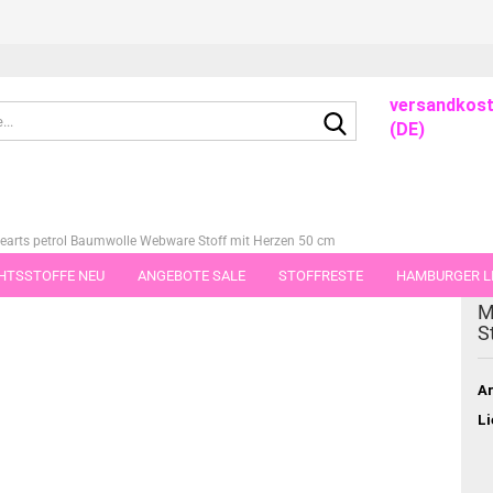
versandkost
Suche...
(DE)
earts petrol Baumwolle Webware Stoff mit Herzen 50 cm
HTSSTOFFE NEU
ANGEBOTE SALE
STOFFRESTE
HAMBURGER LI
dieser Kategorie
M
GUTSCHEINE
PORTO-FLATRATE
STOFFE IN STÜCKEN VON 25 UND
S
Ar
Li