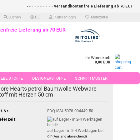
- -
- - - - - - - - versandkostenfreie Lieferung ab 70 EUR (DE)- -
Suchen
DE
Kundenlogin
Merkzettel
enfreie Lieferung ab 70 EUR
Ihr Warenkorb
0,00 EUR
EBE STOFFE
DESIGNERSTOFFE
SCHNITTMUSTER
ore Hearts petrol Baumwolle Webware
 50 CM
toff mit Herzen 50 cm
t.Nr.:
EDQ18SU5078-004449-50
eferzeit:
auf Lager - in 2-4 Werktagen bei
dir
(Ausland abweichend)