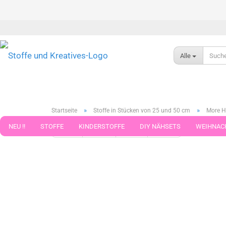
Alle
»
»
Startseite
Stoffe in Stücken von 25 und 50 cm
More H
NEU !!
STOFFE
KINDERSTOFFE
DIY NÄHSETS
WEIHNAC
« Erster
« zurück
weiter »
Letzter »
789
Artikel in 
WEBBAND WEBBÄNDER
NÄHZUBEHÖR
WOLLE UND ZUBEHÖR