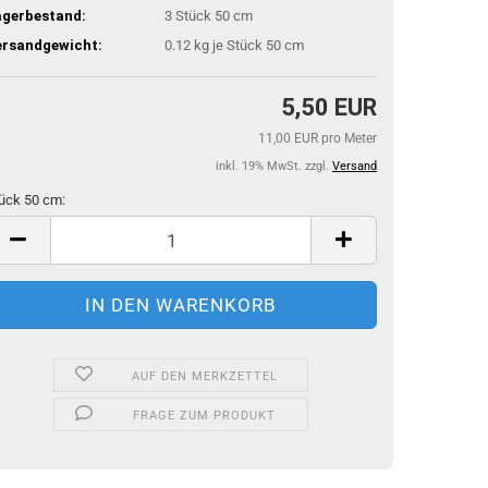
agerbestand:
3
Stück 50 cm
ersandgewicht:
0.12
kg je Stück 50 cm
5,50 EUR
11,00 EUR pro Meter
inkl. 19% MwSt. zzgl.
Versand
ück 50 cm:
ück
m
AUF DEN MERKZETTEL
FRAGE ZUM PRODUKT