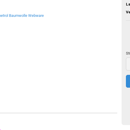
L
V
St
St
50
c