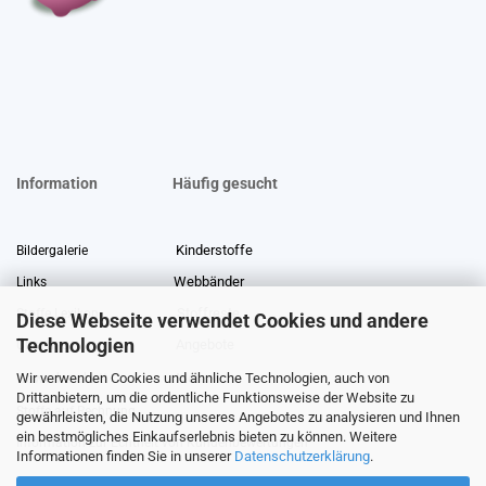
Information
Häufig gesucht
Kinderstoffe
Bildergalerie
Webbänder
Links
Stoffreste
Stoffe Lexikon
Diese Webseite verwendet Cookies und andere
Technologien
Angebote
Über uns
Wir verwenden Cookies und ähnliche Technologien, auch von
Gewerberabatt
Meterware
Drittanbietern, um die ordentliche Funktionsweise der Website zu
Stoffe auf Rechnung
gewährleisten, die Nutzung unseres Angebotes zu analysieren und Ihnen
ein bestmögliches Einkaufserlebnis bieten zu können. Weitere
Information zur Echtheit von Kundenbewertungen
Informationen finden Sie in unserer
Datenschutzerklärung
.