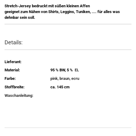
Stretch-Jersey bedruckt mit süßen kleinen Affen
geeignet zum Nähen von Shirts, Leggins, Tuniken, .... für alles was
dehnbar sein soll.
Details:
Lieferant:
Material:
95 % BW, 5 %
EL
Farbe:
pink, braun, ecru
Stoffbreite:
ca. 145 cm
Waschanleitung: