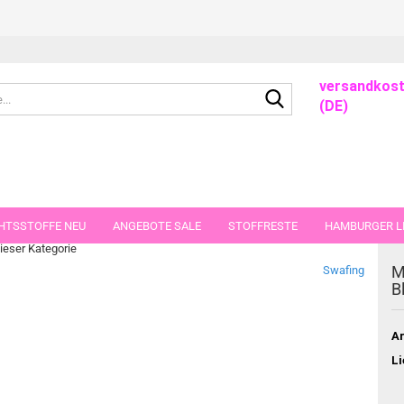
versandkost
Suche...
(DE)
sey Meterware 50 cm
HTSSTOFFE NEU
ANGEBOTE SALE
STOFFRESTE
HAMBURGER LI
dieser Kategorie
GUTSCHEINE
PORTO-FLATRATE
STOFFE IN STÜCKEN VON 25 UND
M
Swafing
B
Ar
Li