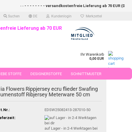
- -
- - - - - - - - versandkostenfreie Lieferung ab 70 EUR (DE)- - - 
Suchen
DE
Kundenlogin
Merkzettel
enfreie Lieferung ab 70 EUR
Ihr Warenkorb
0,00 EUR
EBE STOFFE
DESIGNERSTOFFE
SCHNITTMUSTER
 50 CM
ia Flowers Rippjersey ecru flieder Swafing
lumenstoff Ribjersey Meterware 50 cm
t.Nr.:
EDSW25082413-287010-50
eferzeit:
auf Lager - in 2-4 Werktagen bei