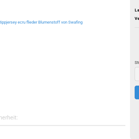
L
V
St
St
50
c
erheit: