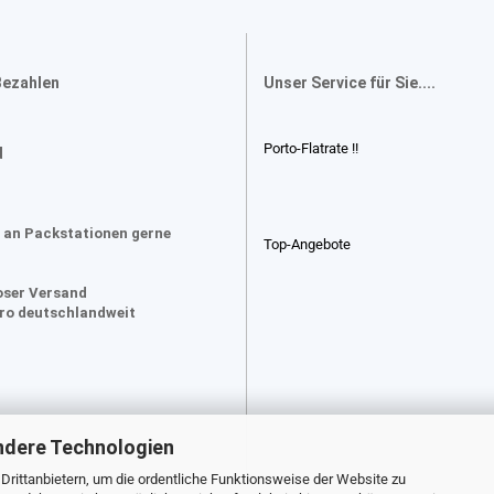
Bezahlen
Unser Service für Sie....
Porto-Flatrate !!
d
 an Packstationen gerne
Top-Angebote
oser Versand
uro deutschlandweit
ndere Technologien
rittanbietern, um die ordentliche Funktionsweise der Website zu