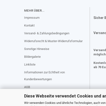
MEHR ÜBER...
Impressum
Sicher 
Kontakt
Versan
Versand- & Zahlungsbedingungen
Widerrufsrecht & Muster-Widerrufsformular
Sonstige Hinweise
Versand
möglich
Bildergalerie
Kostenl
Linkliste
ab 70 E
Informationen zur Echtheit von
Kundenbewertungen
AGB
Privatsphäre und Datenschutz
Diese Webseite verwendet Cookies und a
Cookie Einstellungen
Wir verwenden Cookies und ähnliche Technologien, auch von D