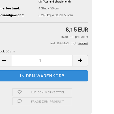
dir
(Ausland abweichend)
agerbestand:
4
Stück 50 cm
ersandgewicht:
0.245
kg je Stück 50 cm
8,15 EUR
16,30 EUR pro Meter
inkl. 19% MwSt. zzgl.
Versand
ück 50 cm:
ück
m
AUF DEN MERKZETTEL
FRAGE ZUM PRODUKT