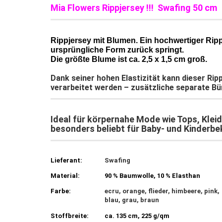
Mia Flowers Rippjersey !!! Swafing 50 cm
Rippjersey mit Blumen. Ein hochwertiger Ripp
ursprüngliche Form zurück springt.
Die größte Blume ist ca. 2,5 x 1,5 cm groß.
Dank seiner hohen Elastizität kann dieser Ri
verarbeitet werden – zusätzliche separate Bü
Ideal für körpernahe Mode wie Tops, Klei
besonders beliebt für Baby‑ und Kinderbe
Lieferant:
Swafing
Material:
90 % Baumwolle, 10 % Elasthan
Farbe:
ecru, orange, flieder, himbeere, pink,
blau, grau, braun
Stoffbreite:
ca. 135 cm, 225 g/qm