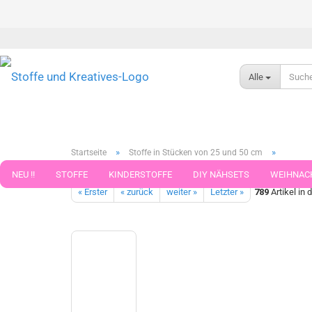
Alle
»
»
Startseite
Stoffe in Stücken von 25 und 50 cm
Mia Flowers Rippjersey ecru flieder Swafing Blumenstoff Ribjer
NEU !!
STOFFE
KINDERSTOFFE
DIY NÄHSETS
WEIHNAC
« Erster
« zurück
weiter »
Letzter »
789
Artikel in 
WEBBAND WEBBÄNDER
NÄHZUBEHÖR
WOLLE UND ZUBEHÖR