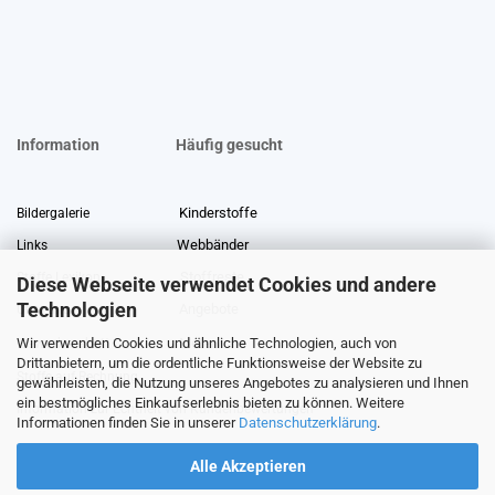
Information
Häufig gesucht
Kinderstoffe
Bildergalerie
Webbänder
Links
Stoffreste
Stoffe Lexikon
Diese Webseite verwendet Cookies und andere
Technologien
Angebote
Über uns
Wir verwenden Cookies und ähnliche Technologien, auch von
Gewerberabatt
Meterware
Drittanbietern, um die ordentliche Funktionsweise der Website zu
Stoffe auf Rechnung
gewährleisten, die Nutzung unseres Angebotes zu analysieren und Ihnen
ein bestmögliches Einkaufserlebnis bieten zu können. Weitere
Information zur Echtheit von Kundenbewertungen
Informationen finden Sie in unserer
Datenschutzerklärung
.
Alle Akzeptieren