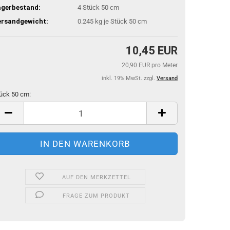
agerbestand:
4
Stück 50 cm
ersandgewicht:
0.245
kg je Stück 50 cm
10,45 EUR
20,90 EUR pro Meter
inkl. 19% MwSt. zzgl.
Versand
ück 50 cm:
ück
m
AUF DEN MERKZETTEL
FRAGE ZUM PRODUKT