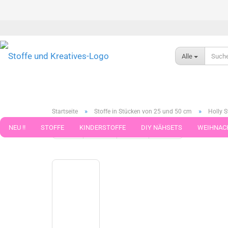
Alle
»
»
Startseite
Stoffe in Stücken von 25 und 50 cm
Holly 
NEU !!
STOFFE
KINDERSTOFFE
DIY NÄHSETS
WEIHNAC
« Erster
« zurück
weiter »
Letzter »
789
Artikel in 
WEBBAND WEBBÄNDER
NÄHZUBEHÖR
WOLLE UND ZUBEHÖR