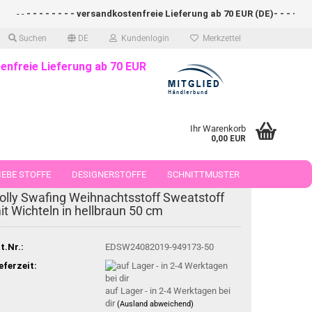
- -
- - - - - - - - versandkostenfreie Lieferung ab 70 EUR (DE)- - - - - - -
Suchen
DE
Kundenlogin
Merkzettel
enfreie Lieferung ab 70 EUR
Ihr Warenkorb
0,00 EUR
EBE STOFFE
DESIGNERSTOFFE
SCHNITTMUSTER
olly Swafing Weihnachtsstoff Sweatstoff
 50 CM
it Wichteln in hellbraun 50 cm
t.Nr.:
EDSW24082019-949173-50
eferzeit:
auf Lager - in 2-4 Werktagen bei
dir
(Ausland abweichend)