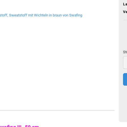
L
V
St
St
50
c