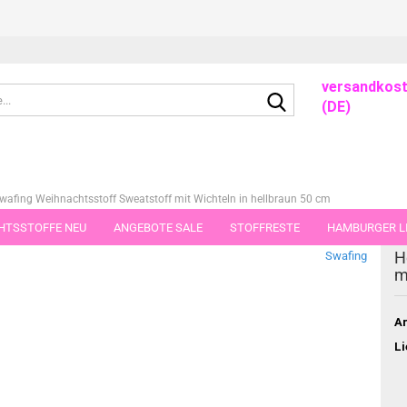
versandkost
Suche...
(DE)
Swafing Weihnachtsstoff Sweatstoff mit Wichteln in hellbraun 50 cm
HTSSTOFFE NEU
ANGEBOTE SALE
STOFFRESTE
HAMBURGER LI
dieser Kategorie
H
Swafing
GUTSCHEINE
PORTO-FLATRATE
STOFFE IN STÜCKEN VON 25 UND
m
Ar
Li