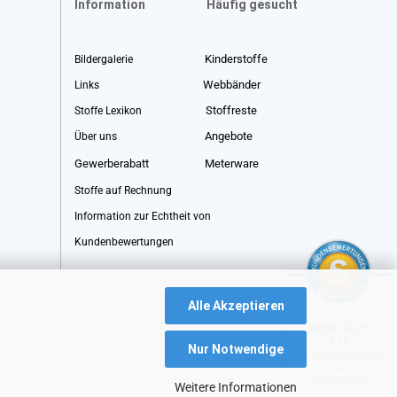
Information
Häufig gesucht
Kinderstoffe
Bildergalerie
Webbänder
Links
Stoffreste
Stoffe Lexikon
Angebote
Über uns
Gewerberabatt
Meterware
Stoffe auf Rechnung
Information zur Echtheit von
Kundenbewertungen
Alle Akzeptieren
SEHR GUT
5 / 5
Nur Notwendige
aus 231 Bewertungen
bei: ebay.de,
shopvote.de
Weitere Informationen