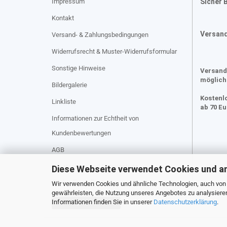
Impressum
Sicher 
Kontakt
Versan
Versand- & Zahlungsbedingungen
Widerrufsrecht & Muster-Widerrufsformular
Sonstige Hinweise
Versand
möglich
Bildergalerie
Kostenl
Linkliste
ab 70 E
Informationen zur Echtheit von
Kundenbewertungen
AGB
Privatsphäre und Datenschutz
Diese Webseite verwendet Cookies und a
Cookie Einstellungen
Wir verwenden Cookies und ähnliche Technologien, auch von D
gewährleisten, die Nutzung unseres Angebotes zu analysiere
Informationen finden Sie in unserer
Datenschutzerklärung
.
Vertrag widerrufen