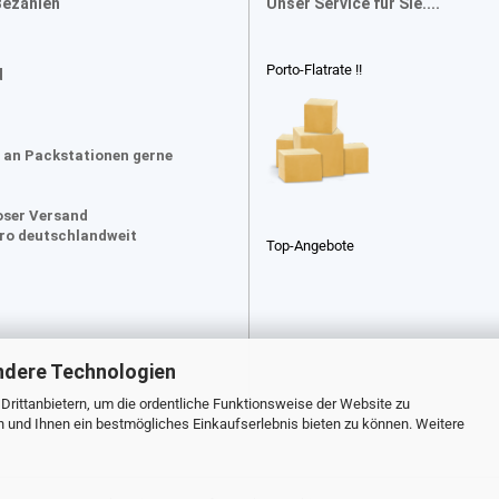
Bezahlen
Unser Service für Sie....
Porto-Flatrate !!
d
 an Packstationen gerne
oser Versand
uro deutschlandweit
Top-Angebote
ndere Technologien
rittanbietern, um die ordentliche Funktionsweise der Website zu
n und Ihnen ein bestmögliches Einkaufserlebnis bieten zu können. Weitere