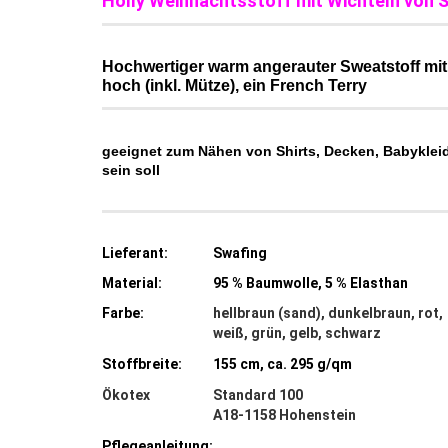
Holly Weihnachtsstoff mit Wichteln von S
Hochwertiger warm angerauter Sweatstoff mit W
hoch (inkl. Mütze), ein French Terry
geeignet zum Nähen von Shirts, Decken, Babykleidu
sein soll
Lieferant:
Swafing
Material:
95 % Baumwolle, 5 % Elasthan
Farbe:
hellbraun (sand), dunkelbraun, rot,
weiß, grün, gelb, schwarz
Stoffbreite:
155 cm, ca. 295 g/qm
Ökotex
Standard 100
A18-1158 Hohenstein
Pflegeanleitung: