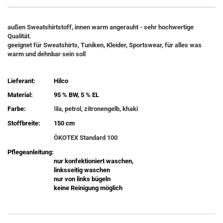
außen Sweatshirtstoff, innen warm angerauht - sehr hochwertige
Qualität.
geeignet für Sweatshirts, Tuniken, Kleider, Sportswear, für alles was
warm und dehnbar sein soll
Lieferant:
Hilco
Material:
95 % BW, 5 % EL
Farbe:
l
ila, petrol, zitronengelb, khaki
Stoffbreite:
150 cm
ÖKOTEX Standard 100
Pflegeanleitung:
nur konfektioniert waschen,
linksseitig waschen
nur von links bügeln
keine Reinigung möglich