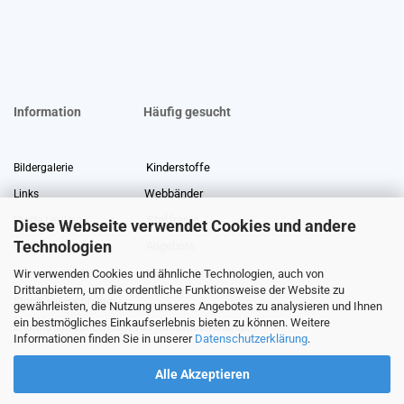
Information
Häufig gesucht
Kinderstoffe
Bildergalerie
Webbänder
Links
Stoffreste
Stoffe Lexikon
Diese Webseite verwendet Cookies und andere
Technologien
Angebote
Über uns
Wir verwenden Cookies und ähnliche Technologien, auch von
Gewerberabatt
Meterware
Drittanbietern, um die ordentliche Funktionsweise der Website zu
Stoffe auf Rechnung
gewährleisten, die Nutzung unseres Angebotes zu analysieren und Ihnen
ein bestmögliches Einkaufserlebnis bieten zu können. Weitere
Information zur Echtheit von Kundenbewertungen
Informationen finden Sie in unserer
Datenschutzerklärung
.
Alle Akzeptieren