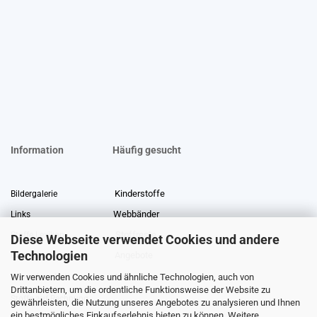
Information
Häufig gesucht
Kinderstoffe
Bildergalerie
Webbänder
Links
Stoffreste
Stoffe Lexikon
Diese Webseite verwendet Cookies und andere
Technologien
Angebote
Über uns
Wir verwenden Cookies und ähnliche Technologien, auch von
Gewerberabatt
Meterware
Drittanbietern, um die ordentliche Funktionsweise der Website zu
Stoffe auf Rechnung
gewährleisten, die Nutzung unseres Angebotes zu analysieren und Ihnen
ein bestmögliches Einkaufserlebnis bieten zu können. Weitere