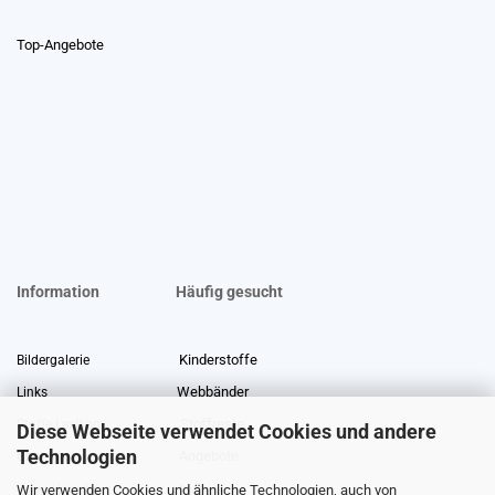
Top-Angebote
Information
Häufig gesucht
Kinderstoffe
Bildergalerie
Webbänder
Links
Stoffreste
Stoffe Lexikon
Diese Webseite verwendet Cookies und andere
Technologien
Angebote
Über uns
Wir verwenden Cookies und ähnliche Technologien, auch von
Gewerberabatt
Meterware