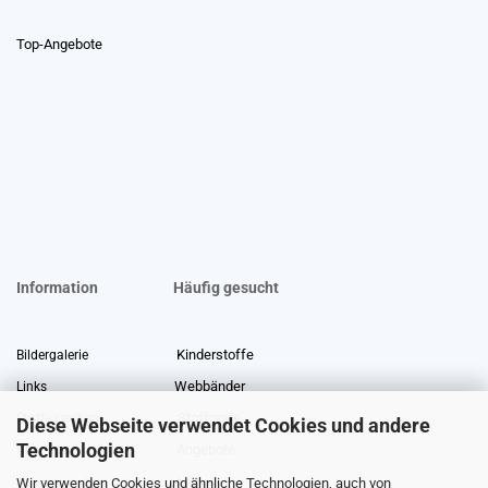
Top-Angebote
Information
Häufig gesucht
Kinderstoffe
Bildergalerie
Webbänder
Links
Stoffreste
Stoffe Lexikon
Diese Webseite verwendet Cookies und andere
Technologien
Angebote
Über uns
Wir verwenden Cookies und ähnliche Technologien, auch von
Gewerberabatt
Meterware