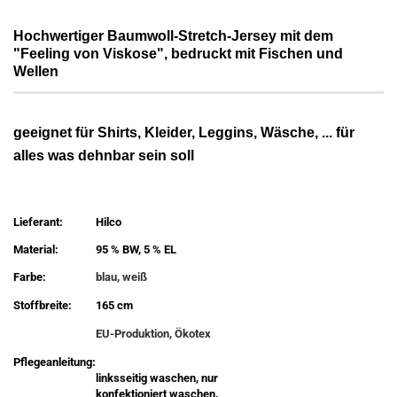
Hochwertiger Baumwoll-Stretch-Jersey mit dem
"Feeling von Viskose", bedruckt mit Fischen und
Wellen
geeignet für Shirts, Kleider, Leggins, Wäsche, ... für
alles was dehnbar sein soll
Lieferant:
Hilco
Material:
95 % BW, 5 % EL
Farbe:
blau, weiß
Stoffbreite:
165 cm
EU-Produktion, Ökotex
Pflegeanleitung:
linksseitig waschen, nur
konfektioniert waschen,