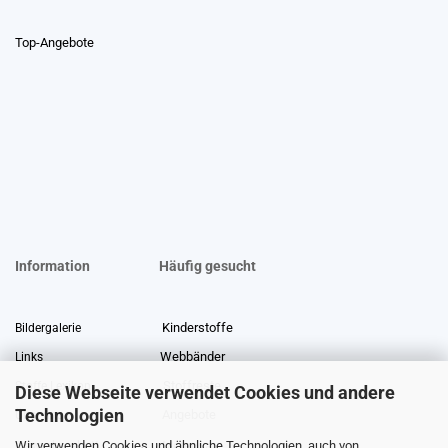
Top-Angebote
Information
Häufig gesucht
Kinderstoffe
Bildergalerie
Webbänder
Links
Stoffreste
Stoffe Lexikon
Diese Webseite verwendet Cookies und andere
Technologien
Angebote
Über uns
Wir verwenden Cookies und ähnliche Technologien, auch von
Gewerberabatt
Meterware