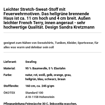
Leichter Stretch-Sweat-Stoff mit
Feuerwehrmotiven. Das hellgrüne brennende
Haus ist ca. 11 cm hoch und 4 cm breit. Außen
leichter French Terry, innen angeraut - sehr
hochwertige Qualität. Design Sandra Kretzmann
geeignet zum Nähen von Sweatshirts, Tuniken, Kleider, Sportswear, für
alles was warm und dehnbar sein soll
Lieferant:
Swafing
Material:
95 % Baumwolle, 5 % Elastahn
Farbe:
natur, rot, weiß, gelb, orange, grau,
hellgrün, blau, schwarz, braun
Stoffbreite:
160 cm, ca. 245 g/qm
ÖKOTEX
Standard 100
A18-1158 Hohenstein
Pflegeanleitung:
Feinwäsche 30 C, linksseitig waschen,