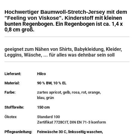
Hochwertiger Baumwoll-Stretch-Jersey mit dem
mit kleinen
"Feeling von Viskose". Kinderstoff
bunten Regenbogen. Ein Regenbogen ist ca. 1,4 x
0,8 cm groß.
geeignet zum Nähen von Shirts, Babykleidung, Kleider,
Leggins, Wäsche, ... für alles was dehnbar sein soll
Lieferant:
Hilco
Material:
90 % BW, 10 % EL
Farbe:
zartes apricot, gelb, rosa, rot, orange,
blau, grün
Stoffbreite:
150 cm
Ökotex
Standard 100
Zertifikat 7728CIT, DIN EN 71-3 konform
Pflegeanleitung:
Feinwäsche 30 C, linksseitig waschen,