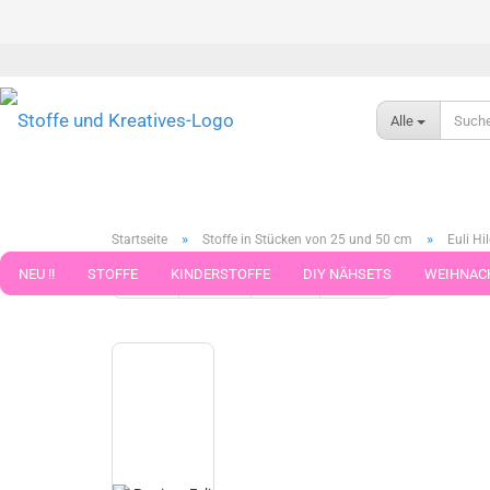
Alle
»
»
Startseite
Stoffe in Stücken von 25 und 50 cm
Euli H
NEU !!
STOFFE
KINDERSTOFFE
DIY NÄHSETS
WEIHNAC
« Erster
« zurück
weiter »
Letzter »
790
Artikel in 
WEBBAND WEBBÄNDER
NÄHZUBEHÖR
WOLLE UND ZUBEHÖR