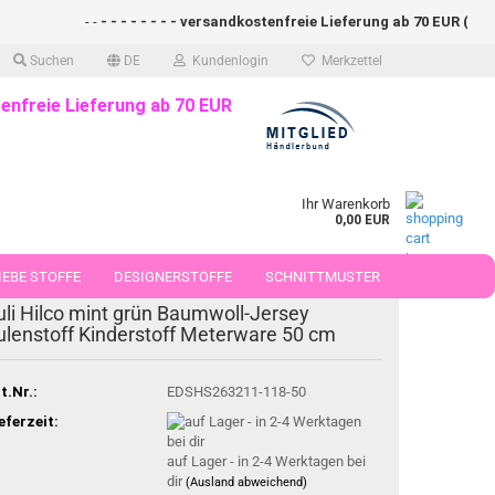
- -
- - - - - - - - versandkostenfreie Lieferung ab 70 EUR (DE)- - -
Suchen
DE
Kundenlogin
Merkzettel
enfreie Lieferung ab 70 EUR
Ihr Warenkorb
0,00 EUR
EBE STOFFE
DESIGNERSTOFFE
SCHNITTMUSTER
uli Hilco mint grün Baumwoll-Jersey
 50 CM
ulenstoff Kinderstoff Meterware 50 cm
t.Nr.:
EDSHS263211-118-50
eferzeit:
auf Lager - in 2-4 Werktagen bei
dir
(Ausland abweichend)