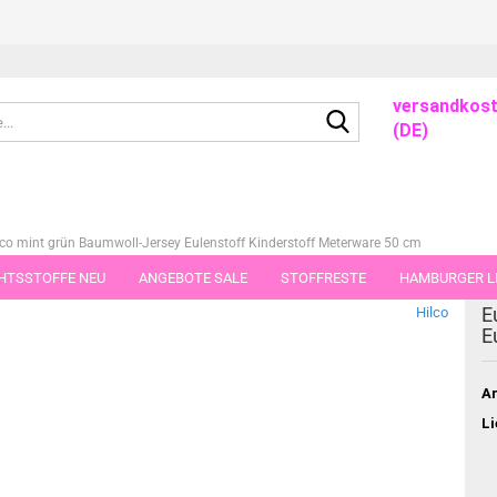
versandkost
Suche...
(DE)
ilco mint grün Baumwoll-Jersey Eulenstoff Kinderstoff Meterware 50 cm
HTSSTOFFE NEU
ANGEBOTE SALE
STOFFRESTE
HAMBURGER LI
dieser Kategorie
E
Hilco
GUTSCHEINE
PORTO-FLATRATE
STOFFE IN STÜCKEN VON 25 UND
E
Ar
Li