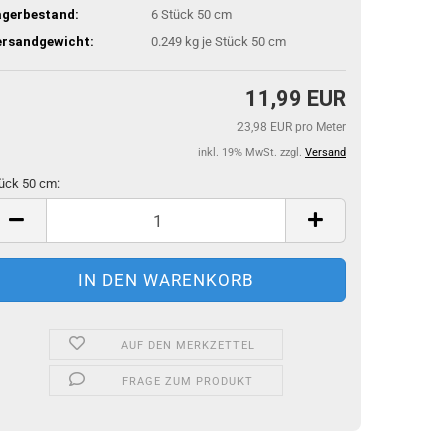
agerbestand:
6
Stück 50 cm
ersandgewicht:
0.249
kg je Stück 50 cm
11,99 EUR
23,98 EUR pro Meter
inkl. 19% MwSt. zzgl.
Versand
ück 50 cm:
ück
m
AUF DEN MERKZETTEL
FRAGE ZUM PRODUKT