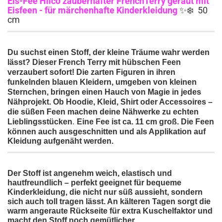
Eis-Fee Hilco zauberhafter FrenchTerry geraut mit
Eisfeen - für märchenhafte Kinderkleidung
✨❄️ 50
cm
Du suchst einen Stoff, der kleine Träume wahr werden
lässt? Dieser French Terry
mit hübschen Feen
verzaubert sofort! Die zarten Figuren in ihren
funkelnden blauen Kleidern, umgeben von kleinen
Sternchen, bringen einen Hauch von Magie in jedes
Nähprojekt. Ob Hoodie, Kleid, Shirt oder Accessoires –
die süßen Feen machen deine Nähwerke zu echten
.
Lieblingsstücken
Eine Fee ist ca. 11 cm groß. Die Feen
können auch ausgeschnitten und als Applikation auf
Kleidung aufgenäht werden.
Der Stoff ist angenehm weich, elastisch und
hautfreundlich – perfekt geeignet für bequeme
Kinderkleidung, die nicht nur süß aussieht, sondern
sich auch toll tragen lässt. An kälteren Tagen sorgt die
warm angeraute Rückseite für extra Kuschelfaktor und
macht den Stoff noch gemütlicher.