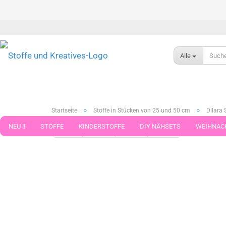
Alle
»
»
Startseite
Stoffe in Stücken von 25 und 50 cm
Dilara 
NEU !!
STOFFE
KINDERSTOFFE
DIY NÄHSETS
WEIHNAC
« Erster
« zurück
weiter »
Letzter »
789
Artikel in 
WEBBAND WEBBÄNDER
NÄHZUBEHÖR
WOLLE UND ZUBEHÖR