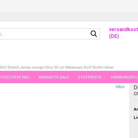
versandkost
Suche...
(DE)
Shirt Stretch-Jersey orange Hilco 50 cm Meterware Stoff Stoffe nähen
HTSSTOFFE NEU
ANGEBOTE SALE
STOFFRESTE
HAMBURGER LI
dieser Kategorie
D
Hilco
GUTSCHEINE
PORTO-FLATRATE
STOFFE IN STÜCKEN VON 25 UND
c
Ar
Li