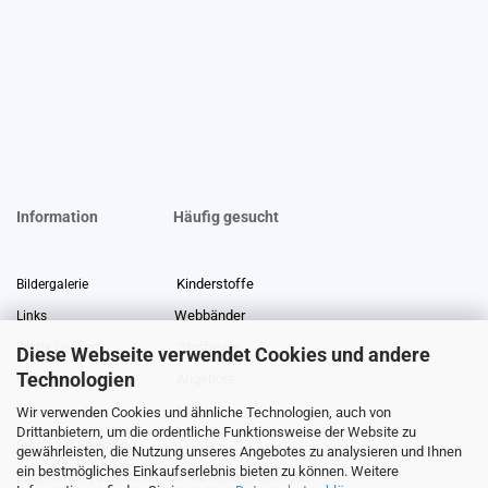
Information
Häufig gesucht
Kinderstoffe
Bildergalerie
Webbänder
Links
Stoffreste
Stoffe Lexikon
Diese Webseite verwendet Cookies und andere
Technologien
Angebote
Über uns
Wir verwenden Cookies und ähnliche Technologien, auch von
Gewerberabatt
Meterware
Drittanbietern, um die ordentliche Funktionsweise der Website zu
Stoffe auf Rechnung
gewährleisten, die Nutzung unseres Angebotes zu analysieren und Ihnen
ein bestmögliches Einkaufserlebnis bieten zu können. Weitere
Information zur Echtheit von Kundenbewertungen