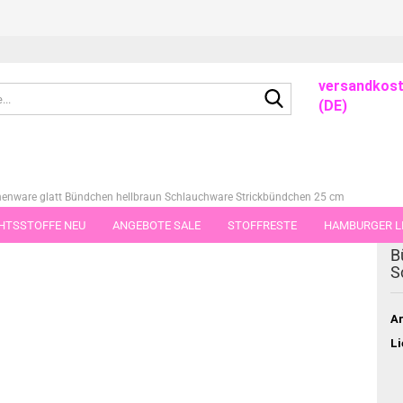
versandkost
Suche...
(DE)
enware glatt Bündchen hellbraun Schlauchware Strickbündchen 25 cm
HTSSTOFFE NEU
ANGEBOTE SALE
STOFFRESTE
HAMBURGER LI
dieser Kategorie
B
GUTSCHEINE
PORTO-FLATRATE
STOFFE IN STÜCKEN VON 25 UND
S
Ar
Li