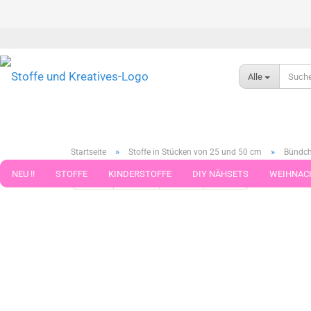
Alle
»
»
Startseite
Stoffe in Stücken von 25 und 50 cm
Bündch
NEU !!
STOFFE
KINDERSTOFFE
DIY NÄHSETS
WEIHNAC
« Erster
« zurück
weiter »
Letzter »
790
Artikel in 
WEBBAND WEBBÄNDER
NÄHZUBEHÖR
WOLLE UND ZUBEHÖR