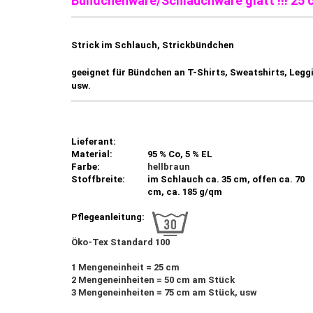
Bündchenware/Schlauchware glatt !!! 25 
Strick im Schlauch, Strickbündchen
geeignet für Bündchen an T-Shirts, Sweatshirts, Legg
usw.
Lieferant:
Material:
95 % Co, 5 % EL
Farbe:
hellbraun
Stoffbreite:
im Schlauch ca. 35 cm, offen ca. 70
cm, ca. 185 g/qm
Pflegeanleitung:
Öko-Tex Standard 100
1 Mengeneinheit = 25 cm
2 Mengeneinheiten = 50 cm am Stück
3 Mengeneinheiten = 75 cm am Stück, usw