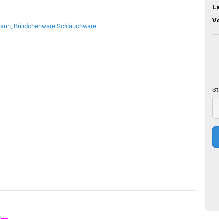
L
V
St
St
25
c