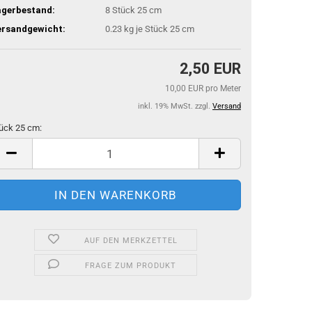
agerbestand:
8
Stück 25 cm
ersandgewicht:
0.23
kg je Stück 25 cm
2,50 EUR
10,00 EUR pro Meter
inkl. 19% MwSt. zzgl.
Versand
ück 25 cm:
ück
m
AUF DEN MERKZETTEL
FRAGE ZUM PRODUKT