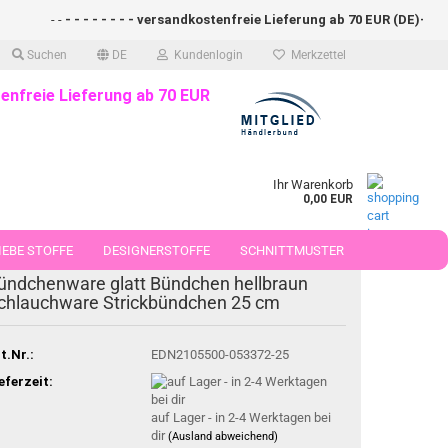
- -
- - - - - - - - versandkostenfreie Lieferung ab 70 EUR (DE)- - - - 
Suchen
DE
Kundenlogin
Merkzettel
enfreie Lieferung ab 70 EUR
Ihr Warenkorb
0,00 EUR
EBE STOFFE
DESIGNERSTOFFE
SCHNITTMUSTER
ündchenware glatt Bündchen hellbraun
 50 CM
chlauchware Strickbündchen 25 cm
t.Nr.:
EDN2105500-053372-25
eferzeit:
auf Lager - in 2-4 Werktagen bei
dir
(Ausland abweichend)