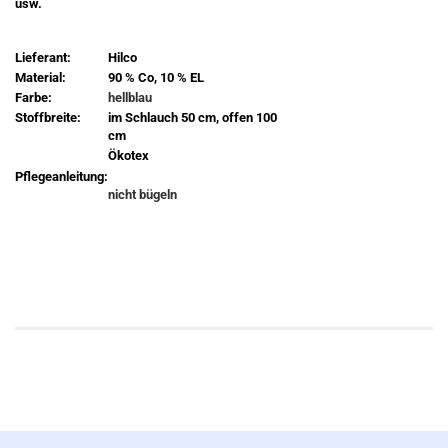
usw.
Lieferant:
Hilco
Material:
90 % Co, 10 % EL
Farbe:
hellblau
Stoffbreite:
im Schlauch 50 cm, offen 100
cm
Ökotex
Pflegeanleitung:
nicht bügeln