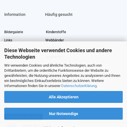
Information
Häufig gesucht
Kinderstoffe
Bildergalerie
Webbänder
Links
Stoffreste
Stoffe Lexikon
Diese Webseite verwendet Cookies und andere
Technologien
Angebote
Über uns
Wir verwenden Cookies und ähnliche Technologien, auch von
Gewerberabatt
Meterware
Drittanbietern, um die ordentliche Funktionsweise der Website zu
Stoffe auf Rechnung
gewährleisten, die Nutzung unseres Angebotes zu analysieren und Ihnen
ein bestmögliches Einkaufserlebnis bieten zu können. Weitere
Information zur Echtheit von Kundenbewertungen
Informationen finden Sie in unserer
Datenschutzerklärung
.
Alle Akzeptieren
Nur Notwendige
Vertrag widerrufen
SEHR GUT
(5 / 5)