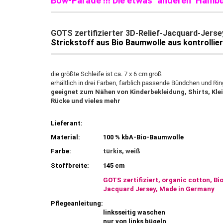
Bow-Parade !!! Die etwas "anderen" Hamb
GOTS zertifizierter 3D-Relief-Jacquard-Jerse
Strickstoff aus Bio Baumwolle aus kontrollie
die größte Schleife ist ca. 7 x 6 cm groß
erhältlich in drei Farben, farblich passende Bündchen und Rin
geeignet zum Nähen von Kinderbekleidung, Shirts, Kle
Rücke und vieles mehr
Lieferant:
Material:
100 % kbA-Bio-Baumwolle
Farbe:
türkis, weiß
Stoffbreite:
145 cm
GOTS zertifiziert, organic cotton, Bi
Jacquard Jersey, Made in Germany
Pflegeanleitung:
linksseitig waschen
nur von links bügeln