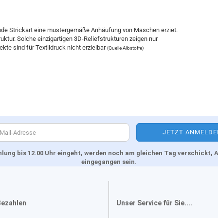
hende Strickart eine mustergemäße Anhäufung von Maschen erziet.
uktur. Solche einzigartigen 3D-Reliefstrukturen zeigen nur
te sind für Textildruck nicht erzielbar
(Quelle Albstoffe)
Zahlung bis 12.00 Uhr eingeht, werden noch am gleichen Tag verschickt
eingegangen sein.
Bezahlen
Unser Service für Sie....