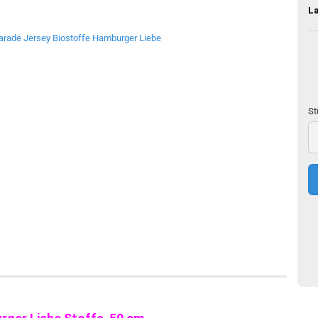
L
St
St
50
c