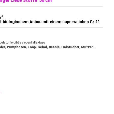
urger Liebe Stoffe 50 cm
y*
rt biologischem Anbau mit einem superweichen Griff
gelstoffe gibt es ebenfalls dazu
ider, Pumphosen, Loop, Schal, Beanie, Halstücher, Mützen,
o