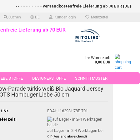
- -
- - - - - - - - versandkostenfreie Lieferung ab 70 EUR (DE)- - - - -
Suchen
DE
Kundenlogin
Merkzettel
enfreie Lieferung ab 70 EUR
Ihr Warenkorb
0,00 EUR
EBE STOFFE
DESIGNERSTOFFE
SCHNITTMUSTER
ow-Parade türkis weiß Bio Jaquard Jersey
 50 CM
OTS Hambuger Liebe 50 cm
t.Nr.:
EDAHL16293H78E-701
eferzeit:
auf Lager - in 2-4 Werktagen bei
dir
(Ausland abweichend)