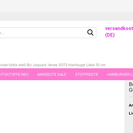
versandkost
Suche...
(DE)
rade türkis weiß Bio Jaquard Jersey GOTS Hambuger Liebe 50 cm
HTSSTOFFE NEU
ANGEBOTE SALE
STOFFRESTE
HAMBURGER LI
dieser Kategorie
B
GUTSCHEINE
PORTO-FLATRATE
STOFFE IN STÜCKEN VON 25 UND
G
Ar
Li