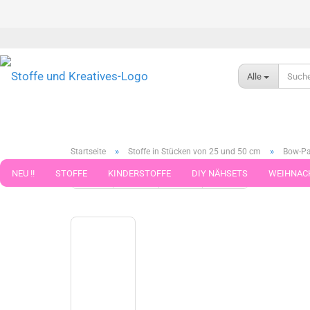
Alle
»
»
Startseite
Stoffe in Stücken von 25 und 50 cm
Bow-Pa
NEU !!
STOFFE
KINDERSTOFFE
DIY NÄHSETS
WEIHNAC
« Erster
« zurück
weiter »
Letzter »
789
Artikel in 
WEBBAND WEBBÄNDER
NÄHZUBEHÖR
WOLLE UND ZUBEHÖR