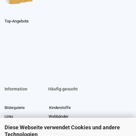
Top-Angebote
Information
Häufig gesucht
Kinderstoffe
Bildergalerie
Webbänder
Links
Stoffreste
Stoffe Lexikon
Diese Webseite verwendet Cookies und andere
Technologien
Angebote
Über uns