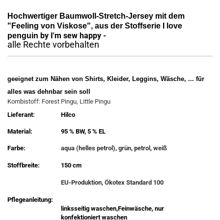
Hochwertiger Baumwoll-Stretch-Jersey mit dem
"Feeling von Viskose",
aus der Stoffserie I love
by I'm sew happy -
penguin
alle Rechte vorbehalten
geeignet zum Nähen von Shirts, Kleider, Leggins, Wäsche, ... für
alles was dehnbar sein soll
Kombistoff: Forest Pingu, Little Pingu
Lieferant:
Hilco
Material:
95 % BW, 5 % EL
Farbe:
aqua (helles petrol), grün, petrol, weiß
Stoffbreite:
150 cm
EU-Produktion, Ökotex Standard 100
Pflegeanleitung:
linksseitig waschen,Feinwäsche, nur
konfektioniert waschen