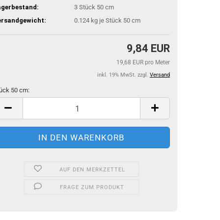
agerbestand:
3
Stück 50 cm
ersandgewicht:
0.124
kg je Stück 50 cm
9,84 EUR
19,68 EUR pro Meter
inkl. 19% MwSt. zzgl.
Versand
ück 50 cm:
ück
m
AUF DEN MERKZETTEL
FRAGE ZUM PRODUKT