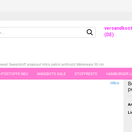
versandkost
Suche...
(DE)
Sweat Sweatstoff angeraut Hilco petrol anthrazit Meterware 50 cm
HTSSTOFFE NEU
ANGEBOTE SALE
STOFFRESTE
HAMBURGER LI
dieser Kategorie
B
Hilco
GUTSCHEINE
PORTO-FLATRATE
STOFFE IN STÜCKEN VON 25 UND
p
Ar
Li