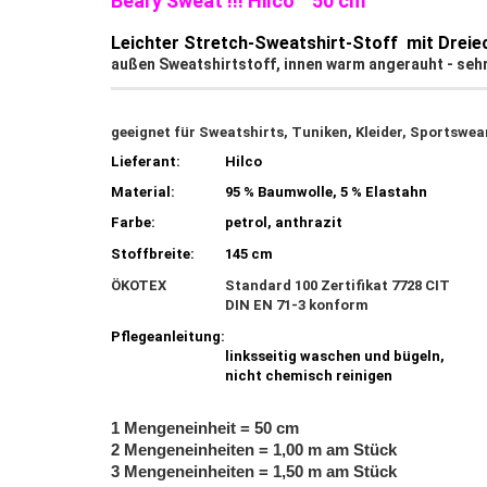
Beary Sweat !!! Hilco 50 cm
Leichter Stretch-Sweatshirt-Stoff mit Dreiec
außen Sweatshirtstoff, innen warm angerauht - seh
geeignet für Sweatshirts, Tuniken, Kleider, Sportswear
Lieferant:
Hilco
Material:
95 % Baumwolle, 5 % Elastahn
Farbe:
petrol, anthrazit
Stoffbreite:
145 cm
ÖKOTEX
Standard 100 Zertifikat 7728 CIT
DIN EN 71-3 konform
Pflegeanleitung:
linksseitig waschen und bügeln,
nicht chemisch reinigen
1 Mengeneinheit = 50 cm
2 Mengeneinheiten = 1,00 m am Stück
3 Mengeneinheiten = 1,50 m am Stück