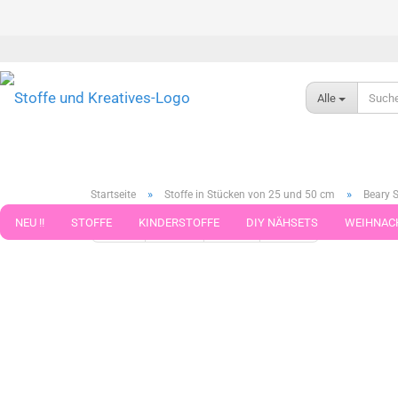
Alle
»
»
Startseite
Stoffe in Stücken von 25 und 50 cm
Beary 
NEU !!
STOFFE
KINDERSTOFFE
DIY NÄHSETS
WEIHNAC
« Erster
« zurück
weiter »
Letzter »
789
Artikel in 
WEBBAND WEBBÄNDER
NÄHZUBEHÖR
WOLLE UND ZUBEHÖR