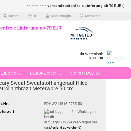
- -
- - - - - - - - versandkostenfreie Lieferung ab 70 EUR (DE)- - -
Suchen
DE
Kundenlogin
Merkzettel
enfreie Lieferung ab 70 EUR
Ihr Warenkorb
0,00 EUR
EBE STOFFE
DESIGNERSTOFFE
SCHNITTMUSTER
eary Sweat Sweatstoff angeraut Hilco
 50 CM
etrol anthrazit Meterware 50 cm
t.Nr.:
EDHW214516-2785-50
eferzeit:
auf Lager - in 2-4 Werktagen bei
dir
(Ausland abweichend)