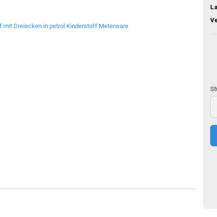
L
V
St
St
50
c