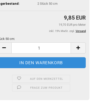
agerbestand:
2
Stück 50 cm
9,85 EUR
19,70 EUR pro Meter
inkl. 19% MwSt. zzgl.
Versand
ück 50 cm:
ück
m
AUF DEN MERKZETTEL
FRAGE ZUM PRODUKT