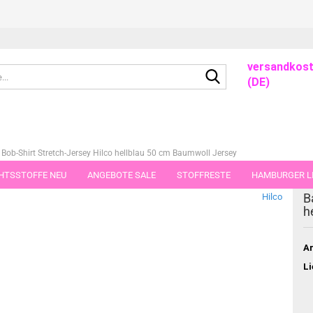
versandkost
Suche...
(DE)
Bob-Shirt Stretch-Jersey Hilco hellblau 50 cm Baumwoll Jersey
HTSSTOFFE NEU
ANGEBOTE SALE
STOFFRESTE
HAMBURGER LI
dieser Kategorie
B
Hilco
GUTSCHEINE
PORTO-FLATRATE
STOFFE IN STÜCKEN VON 25 UND
h
Ar
Li