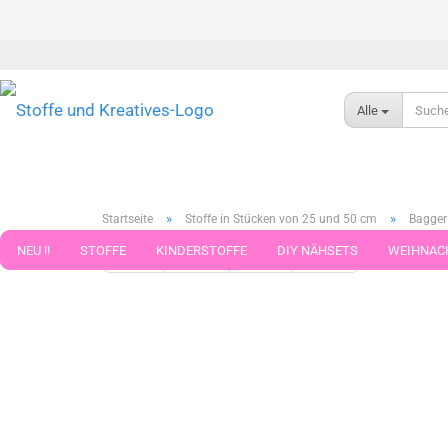
Alle
»
»
Startseite
Stoffe in Stücken von 25 und 50 cm
Bagger 
NEU !!
STOFFE
KINDERSTOFFE
DIY NÄHSETS
WEIHNAC
« Erster
« zurück
weiter »
Letzter »
789
Artikel in 
WEBBAND WEBBÄNDER
NÄHZUBEHÖR
WOLLE UND ZUBEHÖR