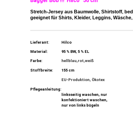
Bagger Bob !!! Hilco 50 cm
Stretch-Jersey aus Baumwolle, Shirtstoff, be
geeignet für Shirts, Kleider, Leggins, Wäsche, 
Lieferant:
Hilco
Material:
95 % BW, 5 % EL
Farbe:
hellblau,rot,weiß
Stoffbreite:
155 cm
EU-Produktion, Ökotex
Pflegeanleitung:
linksseitig waschen, nur
konfektioniert waschen,
nur von links bügeln