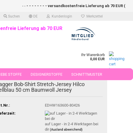
- -
- - - - - - - - versandkostenfreie Lieferung ab 70 EUR (DE)- - -
Suchen
DE
Kundenlogin
Merkzettel
enfreie Lieferung ab 70 EUR
Ihr Warenkorb
0,00 EUR
EBE STOFFE
DESIGNERSTOFFE
SCHNITTMUSTER
agger Bob-Shirt Stretch-Jersey Hilco
 50 CM
ellblau 50 cm Baumwoll Jersey
t.Nr.:
EDHW163600-80426
eferzeit:
auf Lager - in 2-4 Werktagen bei
dir
(Ausland abweichend)