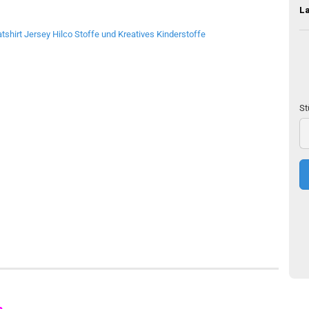
L
St
St
50
c