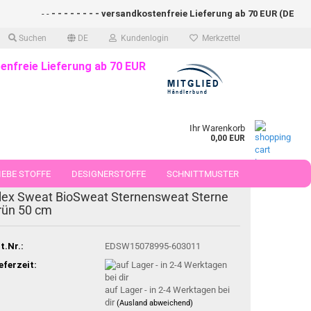
- -
- - - - - - - - versandkostenfreie Lieferung ab 70 EUR (DE)- - - -
Suchen
DE
Kundenlogin
Merkzettel
enfreie Lieferung ab 70 EUR
Ihr Warenkorb
0,00 EUR
EBE STOFFE
DESIGNERSTOFFE
SCHNITTMUSTER
lex Sweat BioSweat Sternensweat Sterne
 50 CM
rün 50 cm
t.Nr.:
EDSW15078995-603011
eferzeit:
auf Lager - in 2-4 Werktagen bei
dir
(Ausland abweichend)