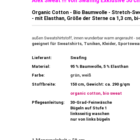
Alex Sweat !!! von Swafing Exklusive 50 c
Organic Cotton - Bio Baumwolle - Stretch-Sw
- mit Elasthan, Größe der Sterne ca 1,3 cm, bi
außen Sweatshirtstoff, innen wunderbar warm angerauht - se
geeignet für Sweatshirts, Tuniken, Kleider, Sportswear
Lieferant:
Swafing
Material:
95 % Baumwolle, 5 % Elasthan
Farbe:
grün, weiß
Stoffbreite:
150 cm, Gewicht: ca. 290 g/qm
organic cotton, bio sweat
Pflegeanleitung:
30-Grad-Feinwäsche
Bügeln auf Stufe 1
linksseitig waschen
nur von links bügeln