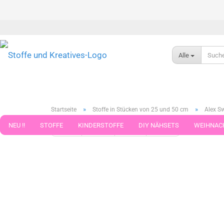
Alle
»
»
Startseite
Stoffe in Stücken von 25 und 50 cm
Alex S
NEU !!
STOFFE
KINDERSTOFFE
DIY NÄHSETS
WEIHNAC
« Erster
« zurück
weiter »
Letzter »
790
Artikel in 
WEBBAND WEBBÄNDER
NÄHZUBEHÖR
WOLLE UND ZUBEHÖR