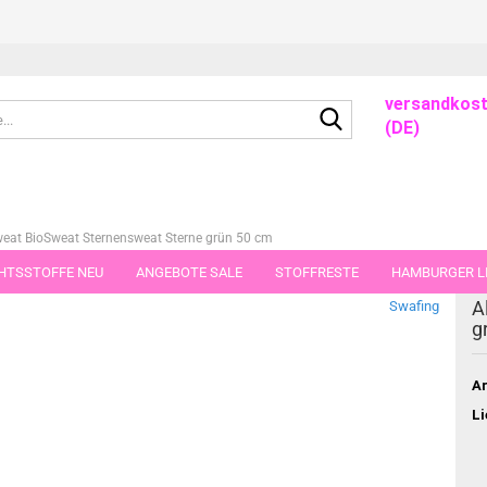
versandkost
Suche...
(DE)
weat BioSweat Sternensweat Sterne grün 50 cm
HTSSTOFFE NEU
ANGEBOTE SALE
STOFFRESTE
HAMBURGER LI
dieser Kategorie
A
Swafing
GUTSCHEINE
PORTO-FLATRATE
STOFFE IN STÜCKEN VON 25 UND
g
Ar
Li