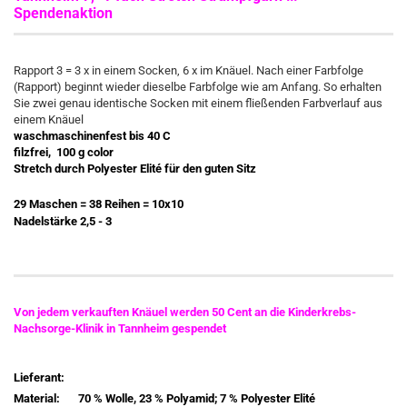
Spendenaktion
Rapport 3 = 3 x in einem Socken, 6 x im Knäuel. Nach einer Farbfolge
(Rapport) beginnt wieder dieselbe Farbfolge wie am Anfang. So erhalten
Sie zwei genau identische Socken mit einem fließenden Farbverlauf aus
einem Knäuel
waschmaschinenfest bis 40 C
filzfrei, 100 g color
Stretch durch Polyester Elité für den guten Sitz
29 Maschen = 38 Reihen = 10x10
Nadelstärke 2,5 - 3
Von jedem verkauften Knäuel werden 50 Cent an die Kinderkrebs-
Nachsorge-Klinik in Tannheim gespendet
Lieferant:
Material:
70 % Wolle, 23 % Polyamid; 7 % Polyester Elité