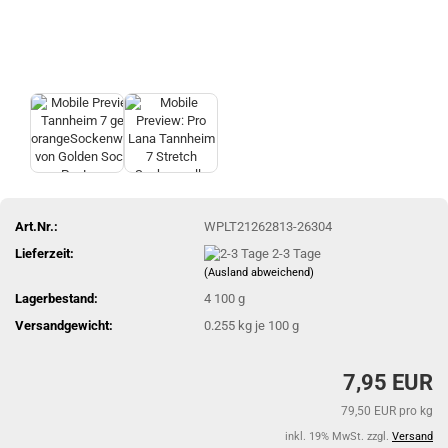
Art.Nr.:
WPLT21262813-26304
Lieferzeit:
2-3 Tage
(Ausland abweichend)
Lagerbestand:
4
100 g
Versandgewicht:
0.255
kg je 100 g
7,95 EUR
79,50 EUR pro kg
inkl. 19% MwSt. zzgl.
Versand