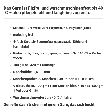
Das Garn ist
filzfrei
und
waschmaschinenfest bis 40
°C
– also pflegeleicht und langlebig zugleich.
Material: 70 % Wolle, 23 % Polyamid, 7 % Polyester (Elité)
mulesing frei
4-fach Stretch-Strumpfgarn, strapazierfähig und
formstabil
Farbe: pink, blau, braun, grau, schwarz (Nr. 440.05 – Partie
2553)
100 g = ca. 420 m Lauflänge
Nadelstärke: 2,5 – 3 mm
Maschenprobe: 29 Maschen × 38 Reihen = 10 × 10 cm
Verbrauch: ca. 100 g = 1 Paar Socken bis Gr. 45 / ca. 500 g =
1 Pullover Gr. 38
Waschmaschinenfest bis 40 °C / filzfrei
Genieße das Stricken mit einem Garn, das sich leicht