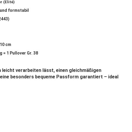
r (Elité)
 und formstabil
 2443)
 10 cm
g = 1 Pullover Gr. 38
 leicht verarbeiten lässt, einen gleichmäßigen
r eine besonders bequeme Passform garantiert –
ideal