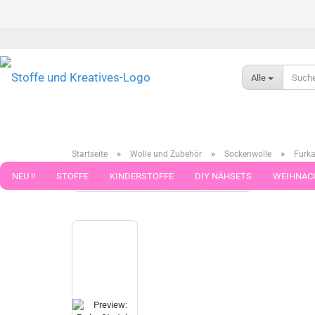
Alle
»
»
»
Startseite
Wolle und Zubehör
Sockenwolle
Furka
NEU !!
STOFFE
KINDERSTOFFE
DIY NÄHSETS
WEIHNAC
« Erster
« zurück
weiter »
Letzter »
37
Artikel in d
WEBBAND WEBBÄNDER
NÄHZUBEHÖR
WOLLE UND ZUBEHÖR