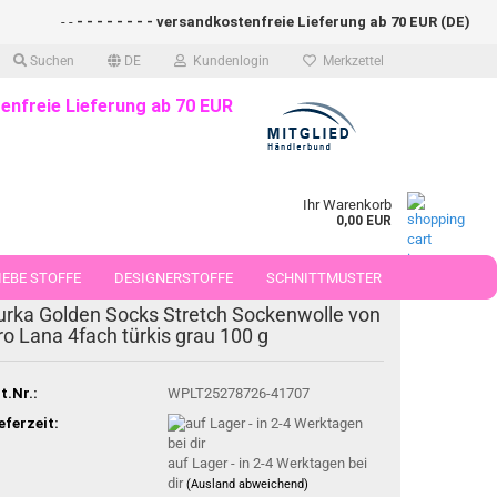
- -
- - - - - - - - versandkostenfreie Lieferung ab 70 EUR (DE)- - - - 
Suchen
DE
Kundenlogin
Merkzettel
enfreie Lieferung ab 70 EUR
Ihr Warenkorb
0,00 EUR
EBE STOFFE
DESIGNERSTOFFE
SCHNITTMUSTER
urka Golden Socks Stretch Sockenwolle von
 50 CM
ro Lana 4fach türkis grau 100 g
t.Nr.:
WPLT25278726-41707
eferzeit:
auf Lager - in 2-4 Werktagen bei
dir
(Ausland abweichend)