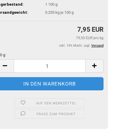
agerbestand:
1
100 g
ersandgewicht:
0.255
kg je 100 g
7,95 EUR
79,50 EUR pro kg
inkl. 19% MwSt. zzgl.
Versand
0 g:
0
AUF DEN MERKZETTEL
FRAGE ZUM PRODUKT