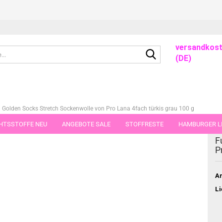
versandkost
Suche...
(DE)
 Golden Socks Stretch Sockenwolle von Pro Lana 4fach türkis grau 100 g
HTSSTOFFE NEU
ANGEBOTE SALE
STOFFRESTE
HAMBURGER LI
ieser Kategorie
F
GUTSCHEINE
PORTO-FLATRATE
STOFFE IN STÜCKEN VON 25 UND
P
Ar
Li