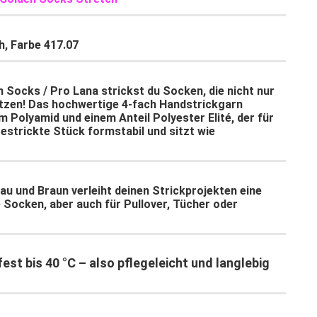
h, Farbe 417.07
n Socks /
Pro Lana
strickst du Socken, die nicht nur
itzen! Das hochwertige
4-fach Handstrickgarn
em
Polyamid
und einem Anteil
Polyester Elité
, der für
estrickte Stück formstabil und sitzt wie
rau und Braun
verleiht deinen Strickprojekten eine
e Socken, aber auch für Pullover, Tücher oder
st bis 40 °C
– also pflegeleicht und langlebig