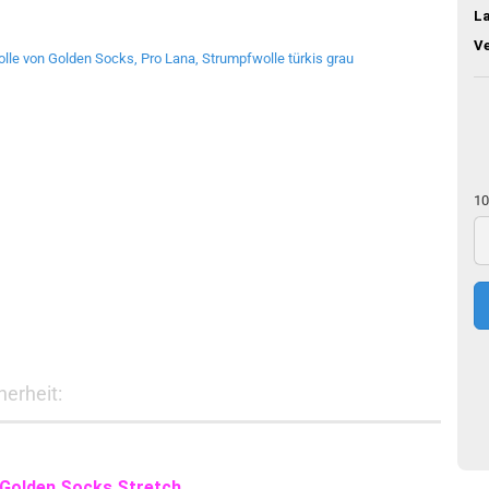
L
V
10
10
g
erheit:
 Golden Socks Stretch