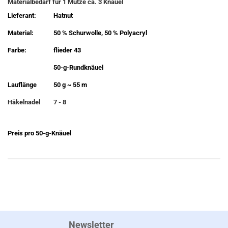
Materialbedarf für 1 Mütze ca. 3 Knäuel
Lieferant:
Hatnut
Material:
50 % Schurwolle, 50 % Polyacryl
Farbe:
flieder 43
50-g-Rundknäuel
Lauflänge
50 g ~ 55 m
Häkelnadel
7 - 8
Preis pro 50-g-Knäuel
Newsletter