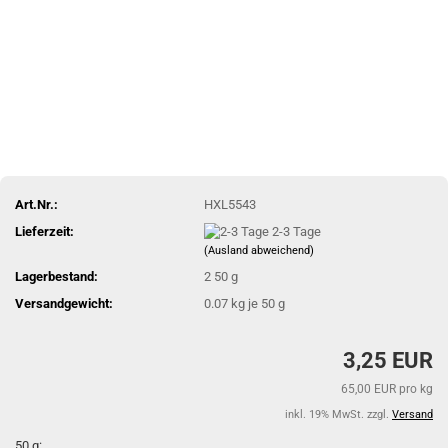
Art.Nr.:
HXL5543
Lieferzeit:
2-3 Tage
(Ausland abweichend)
Lagerbestand:
2
50 g
Versandgewicht:
0.07
kg je 50 g
3,25 EUR
65,00 EUR pro kg
inkl. 19% MwSt. zzgl.
Versand
50 g: