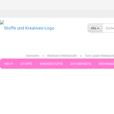
Alle
»
»
Startseite
Webband Webbänder
Eve's apple Webband
NEU !!
STOFFE
KINDERSTOFFE
DIY NÄHSETS
WEIHNAC
« Erster
« zurück
weiter »
Letzter »
91
Artikel in d
WEBBAND WEBBÄNDER
NÄHZUBEHÖR
WOLLE UND ZUBEHÖR