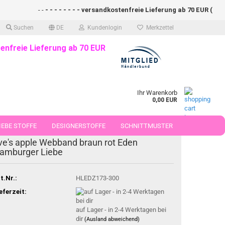
- -
- - - - - - - - versandkostenfreie Lieferung ab 70 EUR (DE)- - 
Suchen
DE
Kundenlogin
Merkzettel
enfreie Lieferung ab 70 EUR
Ihr Warenkorb
0,00 EUR
EBE STOFFE
DESIGNERSTOFFE
SCHNITTMUSTER
ve's apple Webband braun rot Eden
 50 CM
amburger Liebe
t.Nr.:
HLEDZ173-300
eferzeit:
auf Lager - in 2-4 Werktagen bei
dir
(Ausland abweichend)