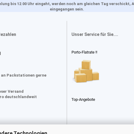
Zahlung bis 12.00 Uhr eingeht, werden noch am gleichen Tag verschickt
eingegangen sein.
Bezahlen
Unser Service für Sie....
Porto-Flatrate !!
d
 an Packstationen gerne
oser Versand
uro deutschlandweit
Top-Angebote
ndere Technologien