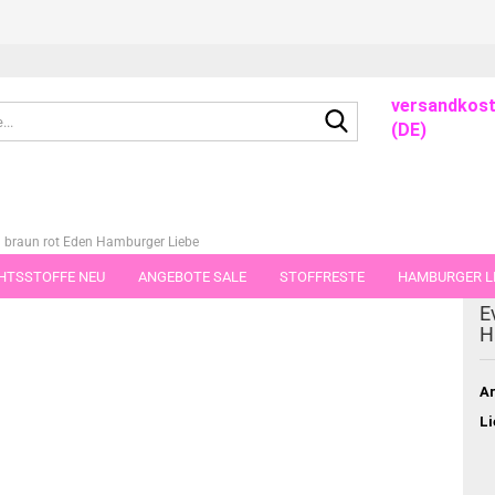
versandkost
Suche...
(DE)
 braun rot Eden Hamburger Liebe
HTSSTOFFE NEU
ANGEBOTE SALE
STOFFRESTE
HAMBURGER LI
ieser Kategorie
E
GUTSCHEINE
PORTO-FLATRATE
STOFFE IN STÜCKEN VON 25 UND
H
Ar
Li