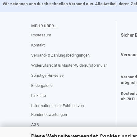
Wir zeichnen uns durch schnellen Versand aus. Alle Artikel, deren 
MEHR ÜBER...
Impressum
Sicher 
Kontakt
Versan
Versand- & Zahlungsbedingungen
Widerrufsrecht & Muster-Widerrufsformular
Sonstige Hinweise
Versand
möglich
Bildergalerie
Kostenl
Linkliste
ab 70 E
Informationen zur Echtheit von
Kundenbewertungen
AGB
Privatsphäre und Datenschutz
Diese Webseite verwendet Cookies und a