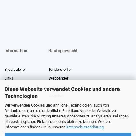
Information
Häufig gesucht
Kinderstoffe
Bildergalerie
Webbänder
Links
Stoffreste
Stoffe Lexikon
Diese Webseite verwendet Cookies und andere
Technologien
Angebote
Über uns
Wir verwenden Cookies und ähnliche Technologien, auch von
Gewerberabatt
Meterware
Drittanbietern, um die ordentliche Funktionsweise der Website zu
Stoffe auf Rechnung
gewährleisten, die Nutzung unseres Angebotes zu analysieren und Ihnen
ein bestmögliches Einkaufserlebnis bieten zu können. Weitere
Information zur Echtheit von Kundenbewertungen
Informationen finden Sie in unserer
Datenschutzerklärung
.