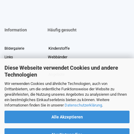
Information
Häufig gesucht
Kinderstoffe
Bildergalerie
Webbänder
Links
Stoffreste
Stoffe Lexikon
Diese Webseite verwendet Cookies und andere
Technologien
Angebote
Über uns
Wir verwenden Cookies und ähnliche Technologien, auch von
Gewerberabatt
Meterware
Drittanbietern, um die ordentliche Funktionsweise der Website zu
Stoffe auf Rechnung
gewährleisten, die Nutzung unseres Angebotes zu analysieren und Ihnen
ein bestmögliches Einkaufserlebnis bieten zu können. Weitere
Information zur Echtheit von Kundenbewertungen
Informationen finden Sie in unserer
Datenschutzerklärung
.
Alle Akzeptieren